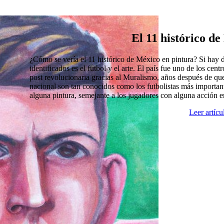
El 11 histórico d
¿Cómo se vería el 11 histórico de México en pintura? Si hay
identificados es el futbol y el arte. El país fue uno de los cen
post revolucionaria gracias al Muralismo, años después de que
nacional son tan conocidos como los futbolistas más import
alguna pintura, semejante a los jugadores con alguna acción 
Leer artíc