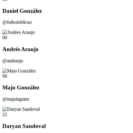
Daniel González
@futboloblicuo
00
Andrés Araujo
@andraujo
99
Majo González
@majolagram
22
Daryan Sandoval