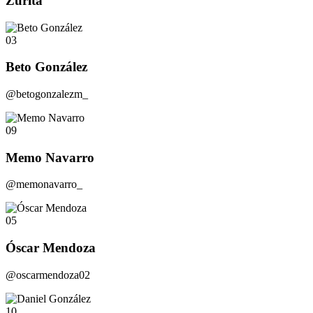
Zurita
03
Beto González
@betogonzalezm_
09
Memo Navarro
@memonavarro_
05
Óscar Mendoza
@oscarmendoza02
10