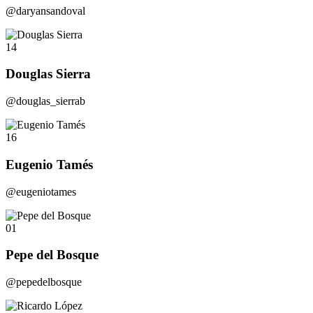
@daryansandoval
14
Douglas Sierra
@douglas_sierrab
16
Eugenio Tamés
@eugeniotames
01
Pepe del Bosque
@pepedelbosque