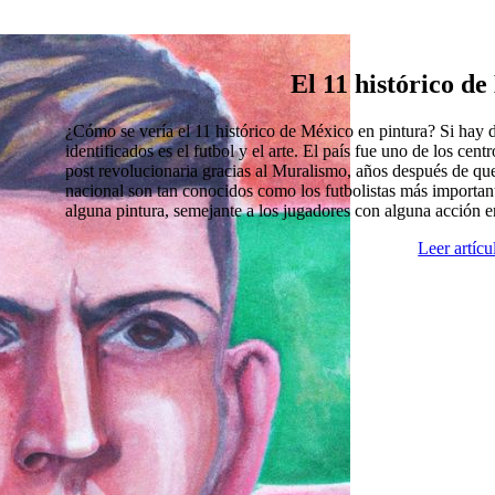
El 11 histórico d
¿Cómo se vería el 11 histórico de México en pintura? Si hay
identificados es el futbol y el arte. El país fue uno de los cen
post revolucionaria gracias al Muralismo, años después de que
nacional son tan conocidos como los futbolistas más import
alguna pintura, semejante a los jugadores con alguna acción 
Leer artíc