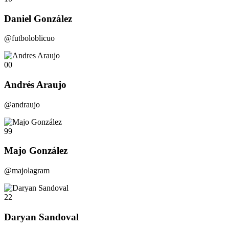
Daniel González
@futboloblicuo
00
Andrés Araujo
@andraujo
99
Majo González
@majolagram
22
Daryan Sandoval