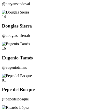
@daryansandoval
14
Douglas Sierra
@douglas_sierrab
16
Eugenio Tamés
@eugeniotames
01
Pepe del Bosque
@pepedelbosque