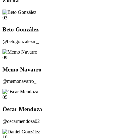
Zurita
03
Beto González
@betogonzalezm_
09
Memo Navarro
@memonavarro_
05
Óscar Mendoza
@oscarmendoza02
10