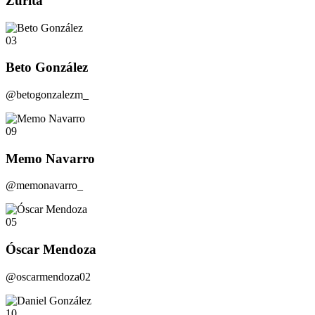
Zurita
03
Beto González
@betogonzalezm_
09
Memo Navarro
@memonavarro_
05
Óscar Mendoza
@oscarmendoza02
10