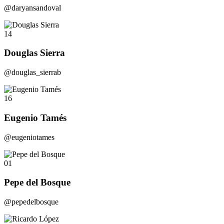
@daryansandoval
14
Douglas Sierra
@douglas_sierrab
16
Eugenio Tamés
@eugeniotames
01
Pepe del Bosque
@pepedelbosque