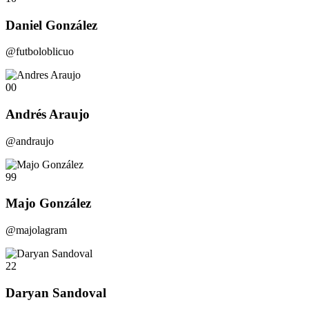
Daniel González
@futboloblicuo
00
Andrés Araujo
@andraujo
99
Majo González
@majolagram
22
Daryan Sandoval