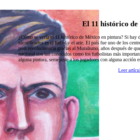
El 11 histórico d
¿Cómo se vería el 11 histórico de México en pintura? Si hay
identificados es el futbol y el arte. El país fue uno de los cen
post revolucionaria gracias al Muralismo, años después de que
nacional son tan conocidos como los futbolistas más import
alguna pintura, semejante a los jugadores con alguna acción 
Leer artíc