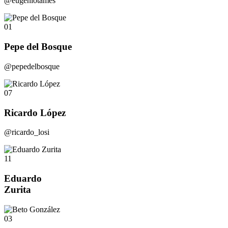
@eugeniotames
01
Pepe del Bosque
@pepedelbosque
07
Ricardo López
@ricardo_losi
11
Eduardo
Zurita
03