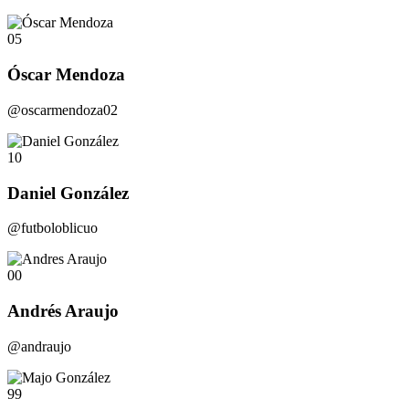
05
Óscar Mendoza
@oscarmendoza02
10
Daniel González
@futboloblicuo
00
Andrés Araujo
@andraujo
99