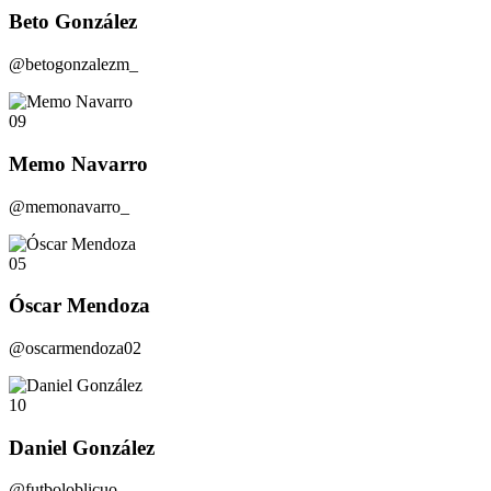
Beto González
@betogonzalezm_
09
Memo Navarro
@memonavarro_
05
Óscar Mendoza
@oscarmendoza02
10
Daniel González
@futboloblicuo