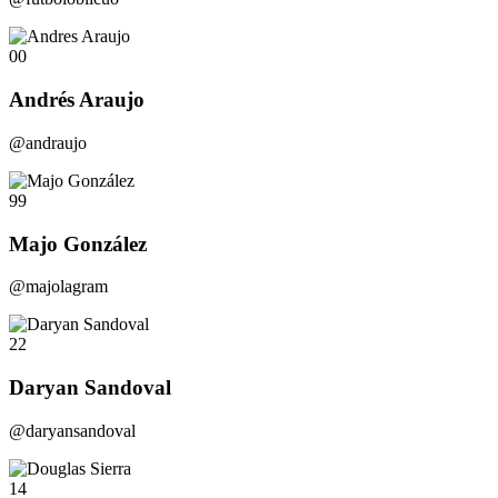
00
Andrés Araujo
@andraujo
99
Majo González
@majolagram
22
Daryan Sandoval
@daryansandoval
14