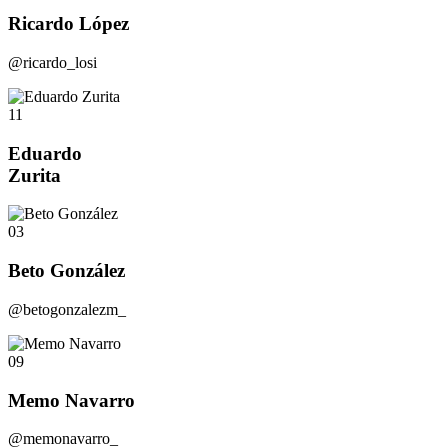
Ricardo López
@ricardo_losi
11
Eduardo
Zurita
03
Beto González
@betogonzalezm_
09
Memo Navarro
@memonavarro_