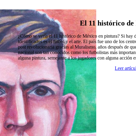
El 11 histórico d
¿Cómo se vería el 11 histórico de México en pintura? Si hay
identificados es el futbol y el arte. El país fue uno de los cen
post revolucionaria gracias al Muralismo, años después de que
nacional son tan conocidos como los futbolistas más import
alguna pintura, semejante a los jugadores con alguna acción 
Leer artíc