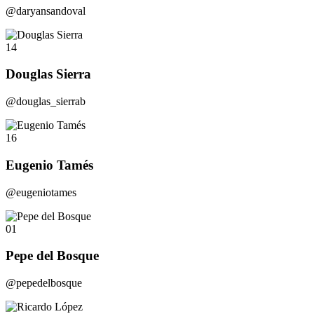
@daryansandoval
14
Douglas Sierra
@douglas_sierrab
16
Eugenio Tamés
@eugeniotames
01
Pepe del Bosque
@pepedelbosque