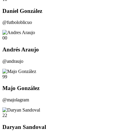
Daniel González
@futboloblicuo
00
Andrés Araujo
@andraujo
99
Majo González
@majolagram
22
Daryan Sandoval