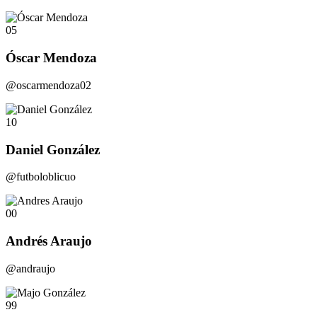
05
Óscar Mendoza
@oscarmendoza02
10
Daniel González
@futboloblicuo
00
Andrés Araujo
@andraujo
99