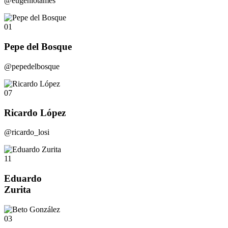
@eugeniotames
01
Pepe del Bosque
@pepedelbosque
07
Ricardo López
@ricardo_losi
11
Eduardo
Zurita
03