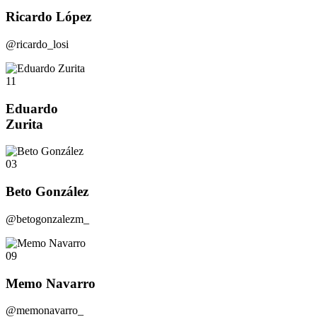
Ricardo López
@ricardo_losi
11
Eduardo
Zurita
03
Beto González
@betogonzalezm_
09
Memo Navarro
@memonavarro_