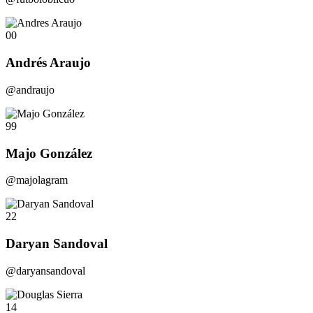
00
Andrés Araujo
@andraujo
99
Majo González
@majolagram
22
Daryan Sandoval
@daryansandoval
14