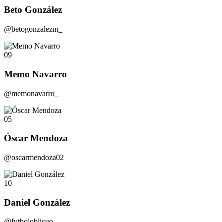
Beto González
@betogonzalezm_
09
Memo Navarro
@memonavarro_
05
Óscar Mendoza
@oscarmendoza02
10
Daniel González
@futboloblicuo