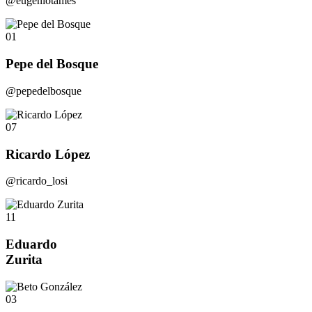
@eugeniotames
01
Pepe del Bosque
@pepedelbosque
07
Ricardo López
@ricardo_losi
11
Eduardo
Zurita
03