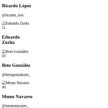
Ricardo López
@ricardo_losi
11
Eduardo
Zurita
03
Beto González
@betogonzalezm_
09
Memo Navarro
@memonavarro_