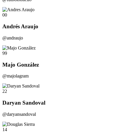
00
Andrés Araujo
@andraujo
99
Majo González
@majolagram
22
Daryan Sandoval
@daryansandoval
14