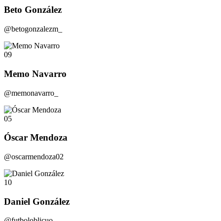
Beto González
@betogonzalezm_
09
Memo Navarro
@memonavarro_
05
Óscar Mendoza
@oscarmendoza02
10
Daniel González
@futboloblicuo