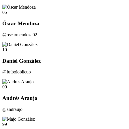
05
Óscar Mendoza
@oscarmendoza02
10
Daniel González
@futboloblicuo
00
Andrés Araujo
@andraujo
99