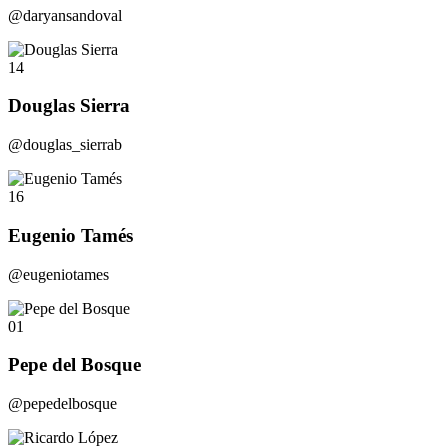
@daryansandoval
14
Douglas Sierra
@douglas_sierrab
16
Eugenio Tamés
@eugeniotames
01
Pepe del Bosque
@pepedelbosque