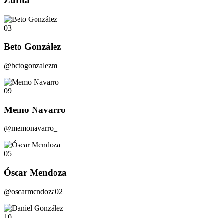
Zurita
03
Beto González
@betogonzalezm_
09
Memo Navarro
@memonavarro_
05
Óscar Mendoza
@oscarmendoza02
10