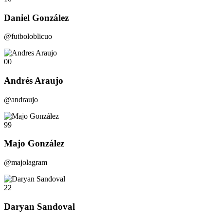
Daniel González
@futboloblicuo
00
Andrés Araujo
@andraujo
99
Majo González
@majolagram
22
Daryan Sandoval