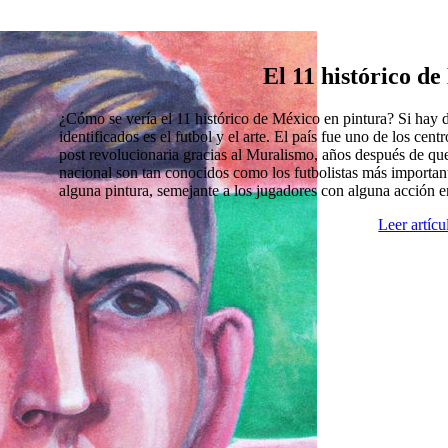
El 11 histórico d
¿Cómo se vería el 11 histórico de México en pintura? Si hay
identificados es el futbol y el arte. El país fue uno de los cen
post revolucionaria gracias al Muralismo, años después de que
nacional son tan conocidos como los futbolistas más import
alguna pintura, semejante a los jugadores con alguna acción 
Leer artíc