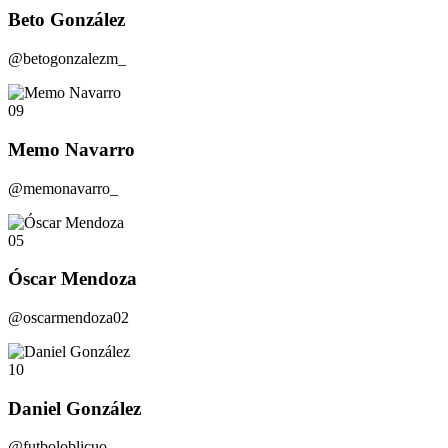
Beto González
@betogonzalezm_
09
Memo Navarro
@memonavarro_
05
Óscar Mendoza
@oscarmendoza02
10
Daniel González
@futboloblicuo