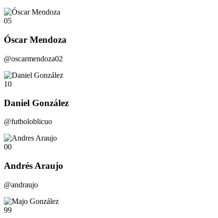
05
Óscar Mendoza
@oscarmendoza02
10
Daniel González
@futboloblicuo
00
Andrés Araujo
@andraujo
99