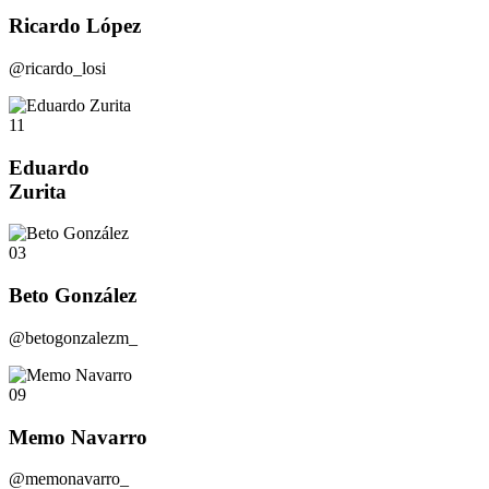
Ricardo López
@ricardo_losi
11
Eduardo
Zurita
03
Beto González
@betogonzalezm_
09
Memo Navarro
@memonavarro_