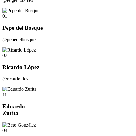
@eugeniotames
01
Pepe del Bosque
@pepedelbosque
07
Ricardo López
@ricardo_losi
11
Eduardo
Zurita
03