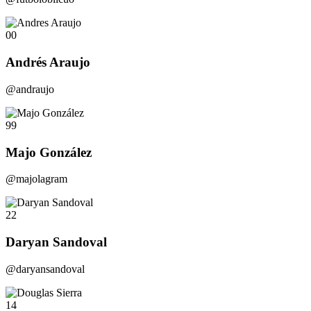
00
Andrés Araujo
@andraujo
99
Majo González
@majolagram
22
Daryan Sandoval
@daryansandoval
14