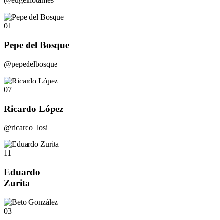
@eugeniotames
01
Pepe del Bosque
@pepedelbosque
07
Ricardo López
@ricardo_losi
11
Eduardo
Zurita
03