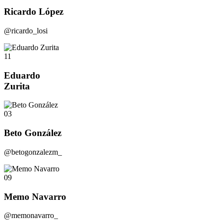
Ricardo López
@ricardo_losi
11
Eduardo
Zurita
03
Beto González
@betogonzalezm_
09
Memo Navarro
@memonavarro_