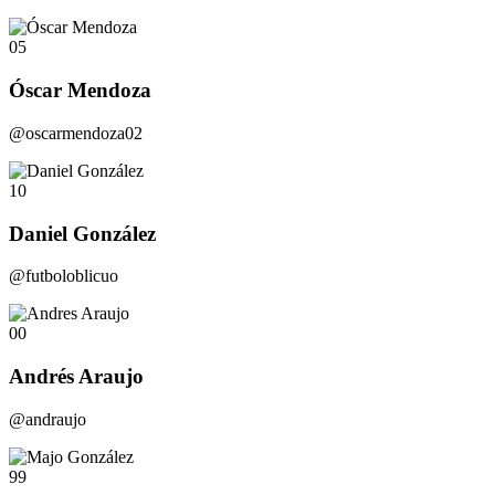
05
Óscar Mendoza
@oscarmendoza02
10
Daniel González
@futboloblicuo
00
Andrés Araujo
@andraujo
99