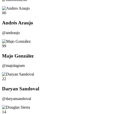
00
Andrés Araujo
@andraujo
99
Majo González
@majolagram
22
Daryan Sandoval
@daryansandoval
14