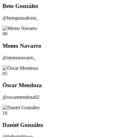
Beto González
@betogonzalezm_
09
Memo Navarro
@memonavarro_
05
Óscar Mendoza
@oscarmendoza02
10
Daniel González
@futboloblicuo