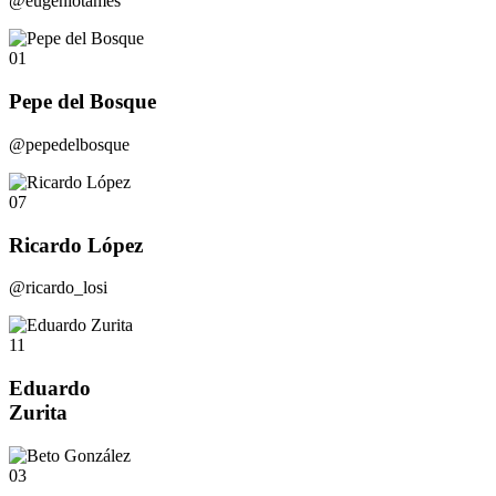
@eugeniotames
01
Pepe del Bosque
@pepedelbosque
07
Ricardo López
@ricardo_losi
11
Eduardo
Zurita
03