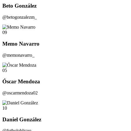
Beto González
@betogonzalezm_
09
Memo Navarro
@memonavarro_
05
Óscar Mendoza
@oscarmendoza02
10
Daniel González
@futboloblicuo