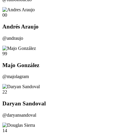
00
Andrés Araujo
@andraujo
99
Majo González
@majolagram
22
Daryan Sandoval
@daryansandoval
14