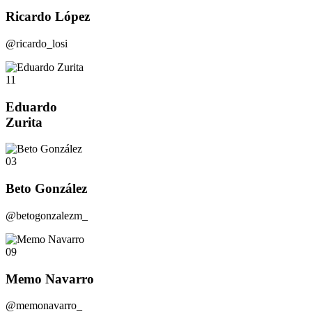
Ricardo López
@ricardo_losi
11
Eduardo
Zurita
03
Beto González
@betogonzalezm_
09
Memo Navarro
@memonavarro_