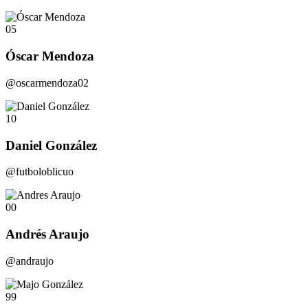
05
Óscar Mendoza
@oscarmendoza02
10
Daniel González
@futboloblicuo
00
Andrés Araujo
@andraujo
99