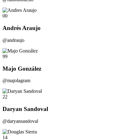
00
Andrés Araujo
@andraujo
99
Majo González
@majolagram
22
Daryan Sandoval
@daryansandoval
14