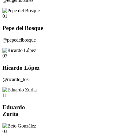
@eugeniotames
01
Pepe del Bosque
@pepedelbosque
07
Ricardo López
@ricardo_losi
11
Eduardo
Zurita
03