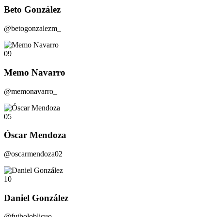
Beto González
@betogonzalezm_
09
Memo Navarro
@memonavarro_
05
Óscar Mendoza
@oscarmendoza02
10
Daniel González
@futboloblicuo