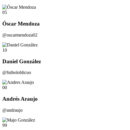
05
Óscar Mendoza
@oscarmendoza02
10
Daniel González
@futboloblicuo
00
Andrés Araujo
@andraujo
99