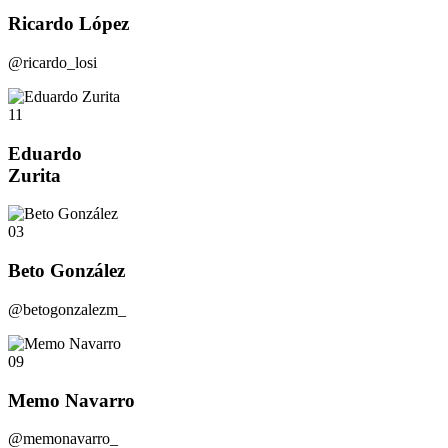
Ricardo López
@ricardo_losi
11
Eduardo
Zurita
03
Beto González
@betogonzalezm_
09
Memo Navarro
@memonavarro_