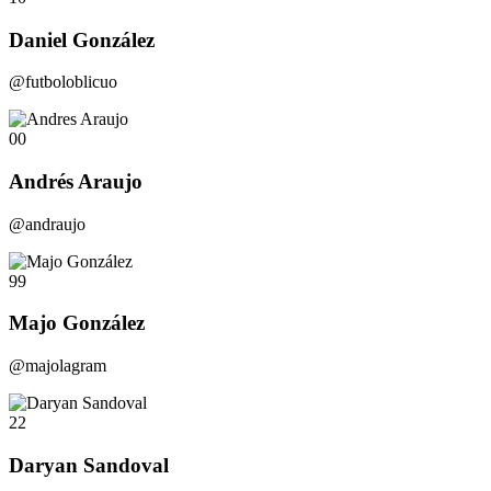
Daniel González
@futboloblicuo
00
Andrés Araujo
@andraujo
99
Majo González
@majolagram
22
Daryan Sandoval