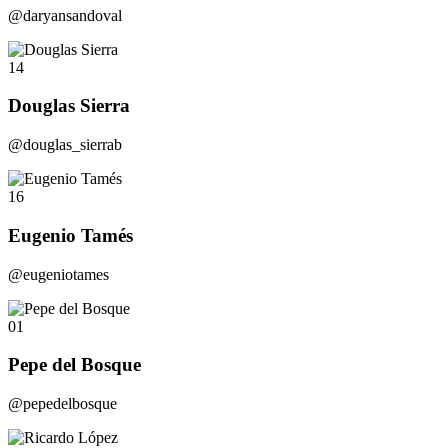
@daryansandoval
14
Douglas Sierra
@douglas_sierrab
16
Eugenio Tamés
@eugeniotames
01
Pepe del Bosque
@pepedelbosque