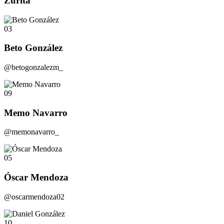
Zurita
03
Beto González
@betogonzalezm_
09
Memo Navarro
@memonavarro_
05
Óscar Mendoza
@oscarmendoza02
10