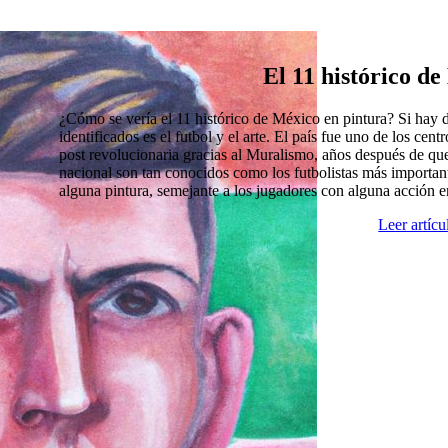
El 11 histórico d
¿Cómo se vería el 11 histórico de México en pintura? Si hay
identificados es el futbol y el arte. El país fue uno de los cen
post revolucionaria gracias al Muralismo, años después de que
nacional son tan conocidos como los futbolistas más import
alguna pintura, semejante a los jugadores con alguna acción 
Leer artíc