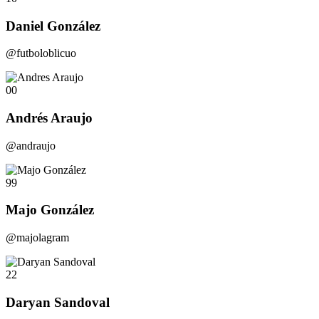
Daniel González
@futboloblicuo
00
Andrés Araujo
@andraujo
99
Majo González
@majolagram
22
Daryan Sandoval