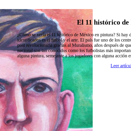
El 11 histórico d
¿Cómo se vería el 11 histórico de México en pintura? Si hay
identificados es el futbol y el arte. El país fue uno de los cen
post revolucionaria gracias al Muralismo, años después de que
nacional son tan conocidos como los futbolistas más import
alguna pintura, semejante a los jugadores con alguna acción 
Leer artíc