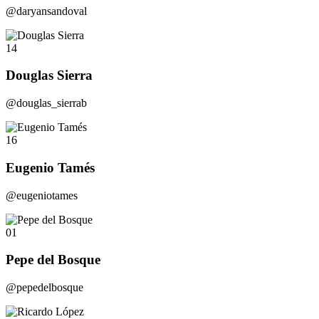
@daryansandoval
14
Douglas Sierra
@douglas_sierrab
16
Eugenio Tamés
@eugeniotames
01
Pepe del Bosque
@pepedelbosque