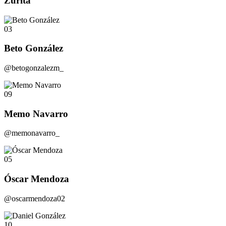
Zurita
03
Beto González
@betogonzalezm_
09
Memo Navarro
@memonavarro_
05
Óscar Mendoza
@oscarmendoza02
10