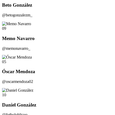
Beto González
@betogonzalezm_
09
Memo Navarro
@memonavarro_
05
Óscar Mendoza
@oscarmendoza02
10
Daniel González
@futboloblicuo