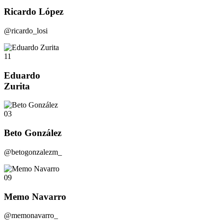
Ricardo López
@ricardo_losi
11
Eduardo
Zurita
03
Beto González
@betogonzalezm_
09
Memo Navarro
@memonavarro_