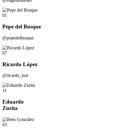
@eugeniotames
01
Pepe del Bosque
@pepedelbosque
07
Ricardo López
@ricardo_losi
11
Eduardo
Zurita
03