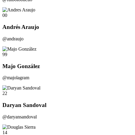
00
Andrés Araujo
@andraujo
99
Majo González
@majolagram
22
Daryan Sandoval
@daryansandoval
14