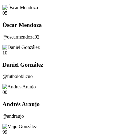
05
Óscar Mendoza
@oscarmendoza02
10
Daniel González
@futboloblicuo
00
Andrés Araujo
@andraujo
99