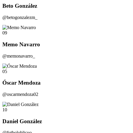
Beto González
@betogonzalezm_
09
Memo Navarro
@memonavarro_
05
Óscar Mendoza
@oscarmendoza02
10
Daniel González
@futboloblicuo