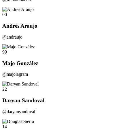
00
Andrés Araujo
@andraujo
99
Majo González
@majolagram
22
Daryan Sandoval
@daryansandoval
14