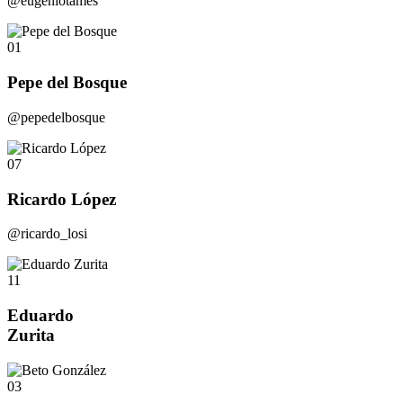
@eugeniotames
01
Pepe del Bosque
@pepedelbosque
07
Ricardo López
@ricardo_losi
11
Eduardo
Zurita
03