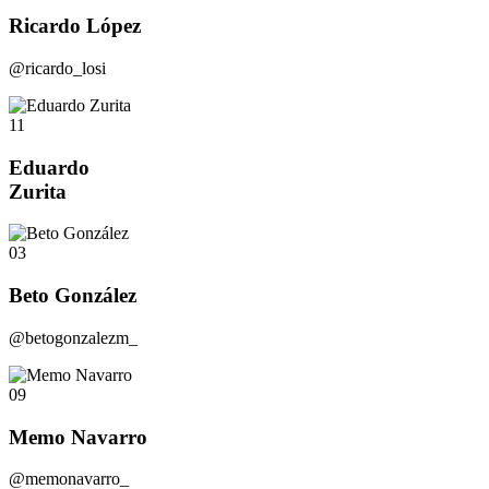
Ricardo López
@ricardo_losi
11
Eduardo
Zurita
03
Beto González
@betogonzalezm_
09
Memo Navarro
@memonavarro_