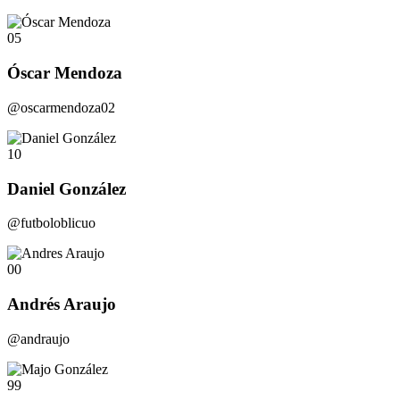
05
Óscar Mendoza
@oscarmendoza02
10
Daniel González
@futboloblicuo
00
Andrés Araujo
@andraujo
99