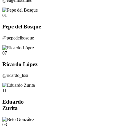
@eugeniotames
01
Pepe del Bosque
@pepedelbosque
07
Ricardo López
@ricardo_losi
11
Eduardo
Zurita
03