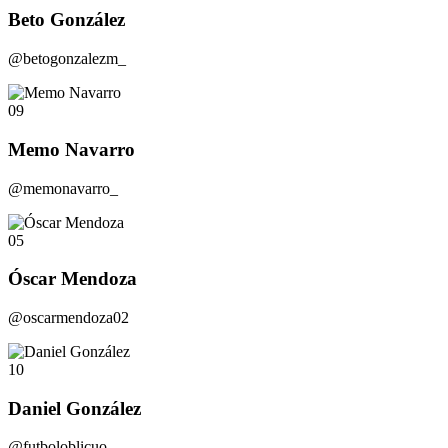
Beto González
@betogonzalezm_
09
Memo Navarro
@memonavarro_
05
Óscar Mendoza
@oscarmendoza02
10
Daniel González
@futboloblicuo