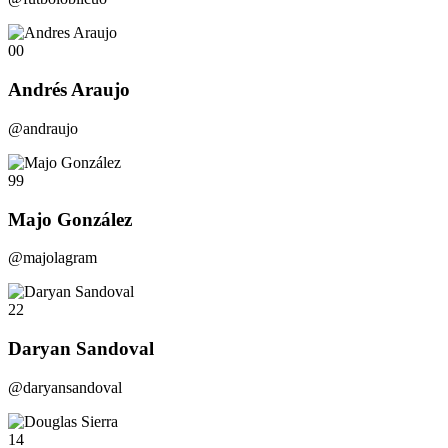
00
Andrés Araujo
@andraujo
99
Majo González
@majolagram
22
Daryan Sandoval
@daryansandoval
14