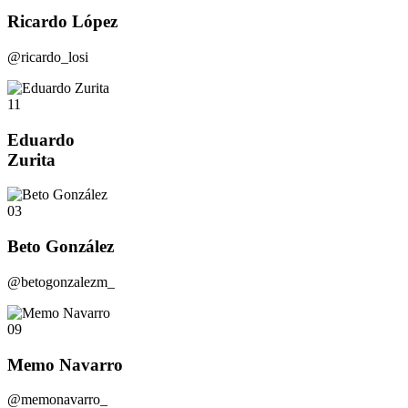
Ricardo López
@ricardo_losi
11
Eduardo
Zurita
03
Beto González
@betogonzalezm_
09
Memo Navarro
@memonavarro_