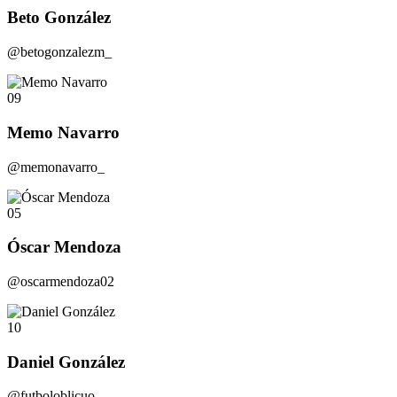
Beto González
@betogonzalezm_
09
Memo Navarro
@memonavarro_
05
Óscar Mendoza
@oscarmendoza02
10
Daniel González
@futboloblicuo