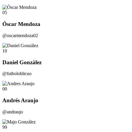
05
Óscar Mendoza
@oscarmendoza02
10
Daniel González
@futboloblicuo
00
Andrés Araujo
@andraujo
99