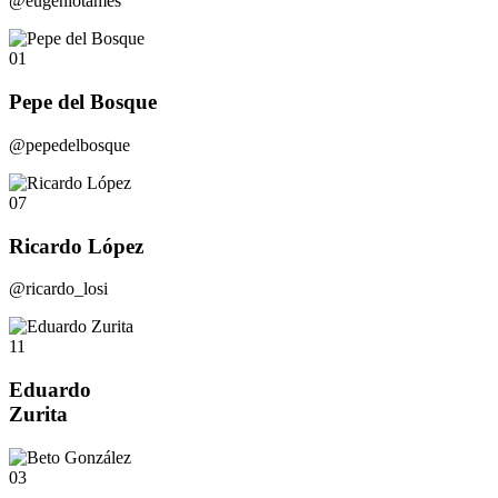
@eugeniotames
01
Pepe del Bosque
@pepedelbosque
07
Ricardo López
@ricardo_losi
11
Eduardo
Zurita
03