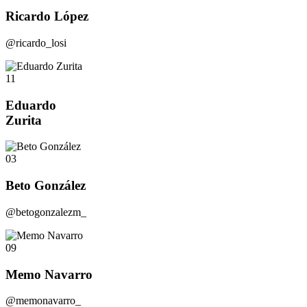
Ricardo López
@ricardo_losi
11
Eduardo
Zurita
03
Beto González
@betogonzalezm_
09
Memo Navarro
@memonavarro_