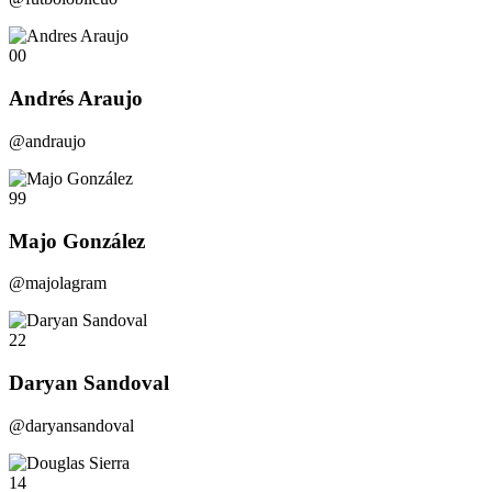
00
Andrés Araujo
@andraujo
99
Majo González
@majolagram
22
Daryan Sandoval
@daryansandoval
14