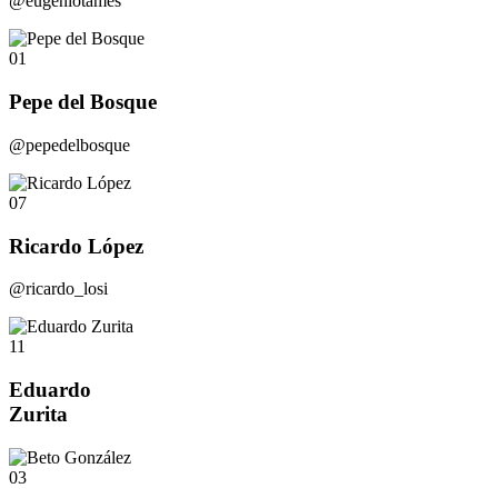
@eugeniotames
01
Pepe del Bosque
@pepedelbosque
07
Ricardo López
@ricardo_losi
11
Eduardo
Zurita
03