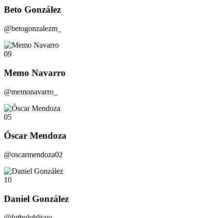
Beto González
@betogonzalezm_
09
Memo Navarro
@memonavarro_
05
Óscar Mendoza
@oscarmendoza02
10
Daniel González
@futboloblicuo