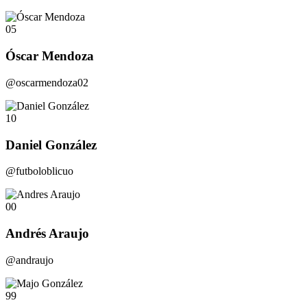
05
Óscar Mendoza
@oscarmendoza02
10
Daniel González
@futboloblicuo
00
Andrés Araujo
@andraujo
99