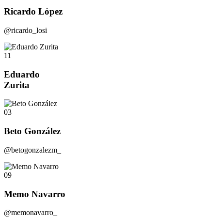
Ricardo López
@ricardo_losi
11
Eduardo
Zurita
03
Beto González
@betogonzalezm_
09
Memo Navarro
@memonavarro_