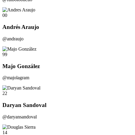
00
Andrés Araujo
@andraujo
99
Majo González
@majolagram
22
Daryan Sandoval
@daryansandoval
14