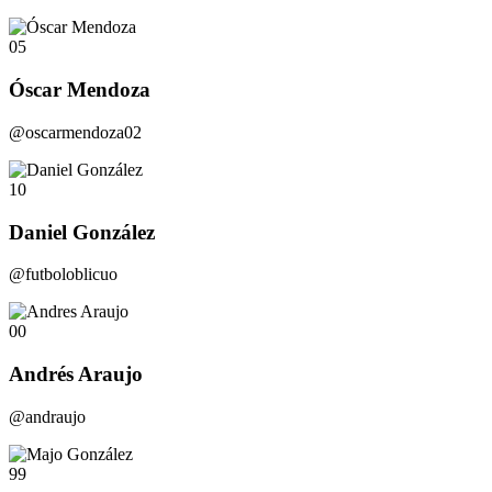
05
Óscar Mendoza
@oscarmendoza02
10
Daniel González
@futboloblicuo
00
Andrés Araujo
@andraujo
99