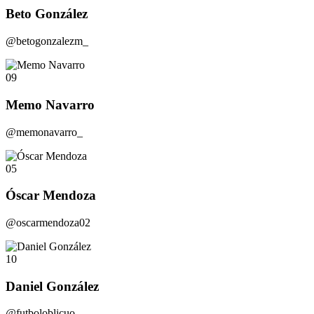
Beto González
@betogonzalezm_
09
Memo Navarro
@memonavarro_
05
Óscar Mendoza
@oscarmendoza02
10
Daniel González
@futboloblicuo