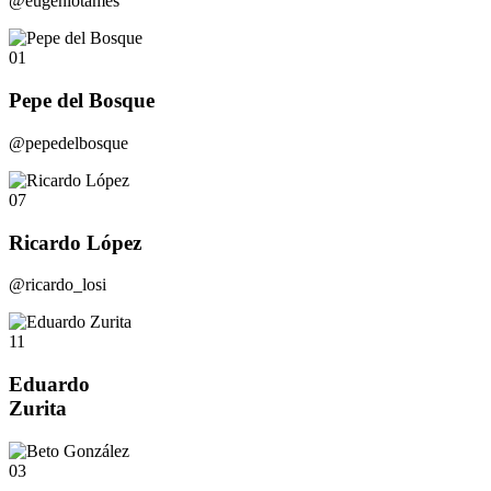
@eugeniotames
01
Pepe del Bosque
@pepedelbosque
07
Ricardo López
@ricardo_losi
11
Eduardo
Zurita
03