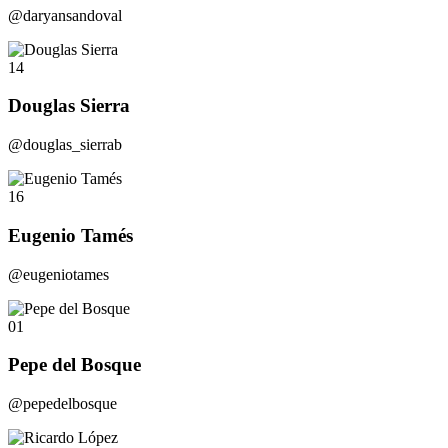
@daryansandoval
14
Douglas Sierra
@douglas_sierrab
16
Eugenio Tamés
@eugeniotames
01
Pepe del Bosque
@pepedelbosque