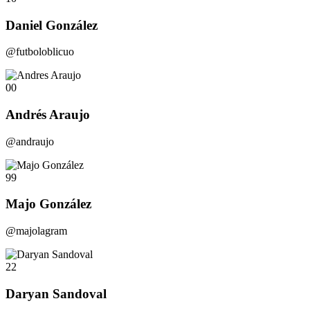
Daniel González
@futboloblicuo
00
Andrés Araujo
@andraujo
99
Majo González
@majolagram
22
Daryan Sandoval