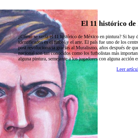
El 11 histórico d
¿Cómo se vería el 11 histórico de México en pintura? Si hay
identificados es el futbol y el arte. El país fue uno de los cen
post revolucionaria gracias al Muralismo, años después de que
nacional son tan conocidos como los futbolistas más import
alguna pintura, semejante a los jugadores con alguna acción 
Leer artíc