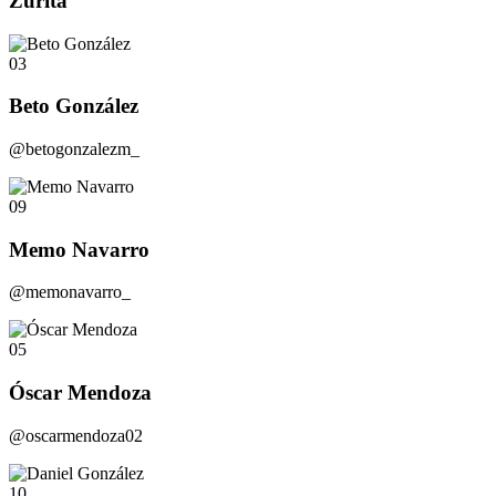
Zurita
03
Beto González
@betogonzalezm_
09
Memo Navarro
@memonavarro_
05
Óscar Mendoza
@oscarmendoza02
10