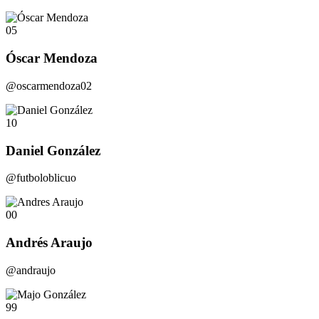
05
Óscar Mendoza
@oscarmendoza02
10
Daniel González
@futboloblicuo
00
Andrés Araujo
@andraujo
99