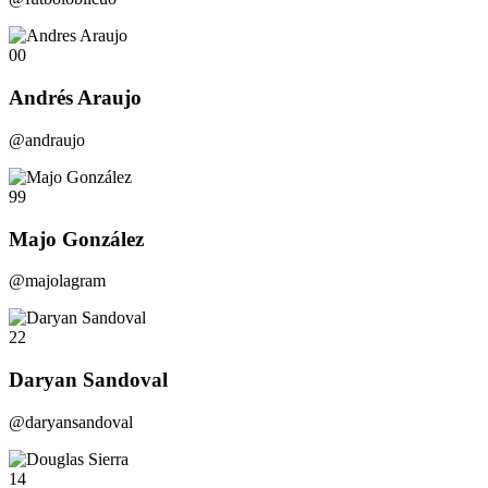
00
Andrés Araujo
@andraujo
99
Majo González
@majolagram
22
Daryan Sandoval
@daryansandoval
14