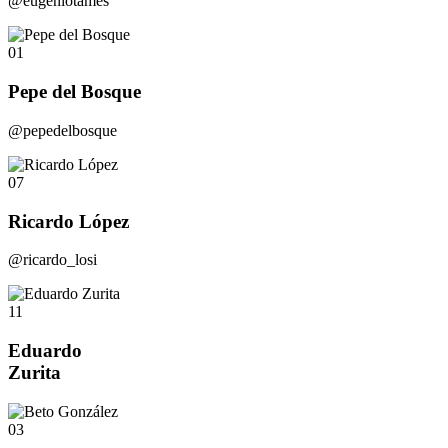
@eugeniotames
01
Pepe del Bosque
@pepedelbosque
07
Ricardo López
@ricardo_losi
11
Eduardo
Zurita
03