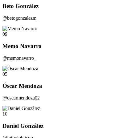
Beto González
@betogonzalezm_
09
Memo Navarro
@memonavarro_
05
Óscar Mendoza
@oscarmendoza02
10
Daniel González
@futboloblicuo