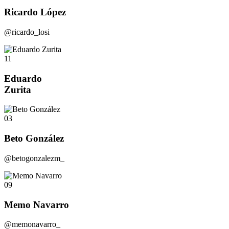
Ricardo López
@ricardo_losi
11
Eduardo
Zurita
03
Beto González
@betogonzalezm_
09
Memo Navarro
@memonavarro_