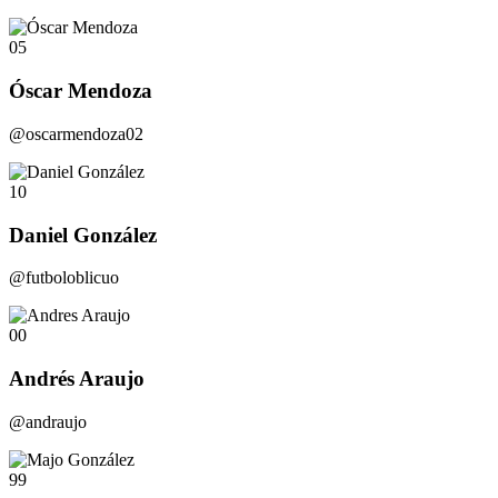
05
Óscar Mendoza
@oscarmendoza02
10
Daniel González
@futboloblicuo
00
Andrés Araujo
@andraujo
99