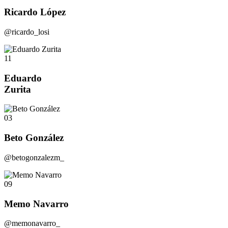
Ricardo López
@ricardo_losi
11
Eduardo
Zurita
03
Beto González
@betogonzalezm_
09
Memo Navarro
@memonavarro_