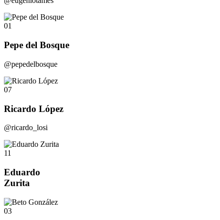
@eugeniotames
01
Pepe del Bosque
@pepedelbosque
07
Ricardo López
@ricardo_losi
11
Eduardo
Zurita
03