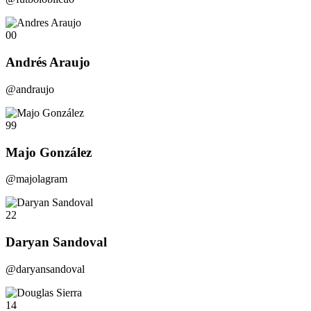
00
Andrés Araujo
@andraujo
99
Majo González
@majolagram
22
Daryan Sandoval
@daryansandoval
14