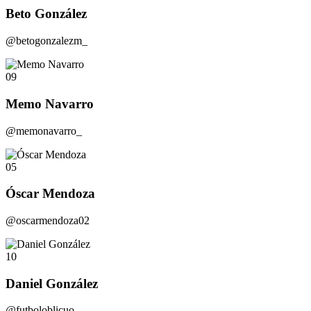
Beto González
@betogonzalezm_
09
Memo Navarro
@memonavarro_
05
Óscar Mendoza
@oscarmendoza02
10
Daniel González
@futboloblicuo