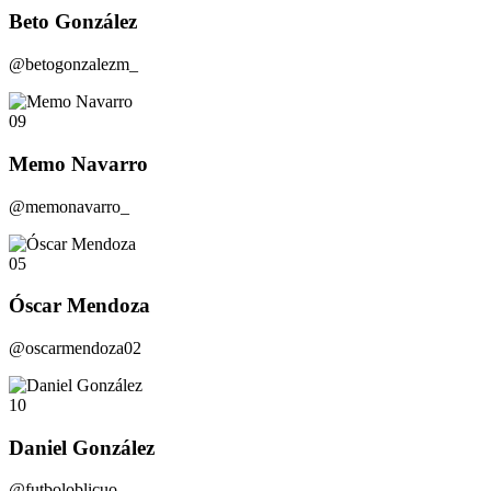
Beto González
@betogonzalezm_
09
Memo Navarro
@memonavarro_
05
Óscar Mendoza
@oscarmendoza02
10
Daniel González
@futboloblicuo