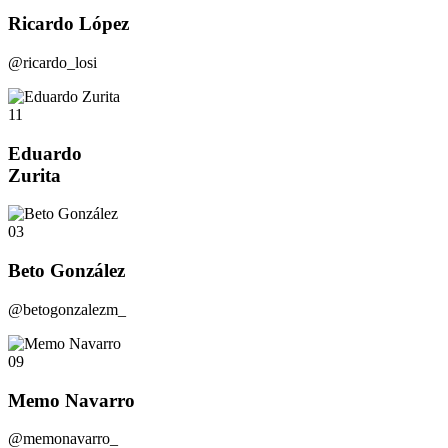
Ricardo López
@ricardo_losi
11
Eduardo
Zurita
03
Beto González
@betogonzalezm_
09
Memo Navarro
@memonavarro_