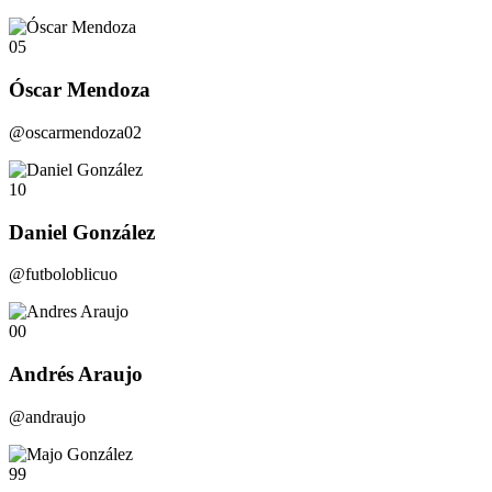
05
Óscar Mendoza
@oscarmendoza02
10
Daniel González
@futboloblicuo
00
Andrés Araujo
@andraujo
99