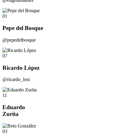
@eugeniotames
01
Pepe del Bosque
@pepedelbosque
07
Ricardo López
@ricardo_losi
11
Eduardo
Zurita
03