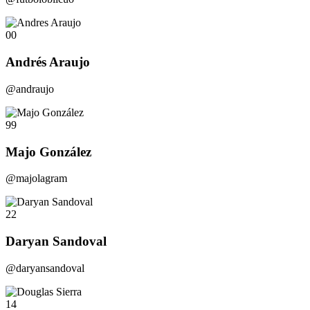
00
Andrés Araujo
@andraujo
99
Majo González
@majolagram
22
Daryan Sandoval
@daryansandoval
14