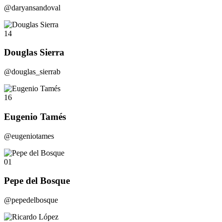
@daryansandoval
14
Douglas Sierra
@douglas_sierrab
16
Eugenio Tamés
@eugeniotames
01
Pepe del Bosque
@pepedelbosque