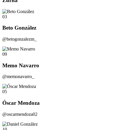
Zurita
03
Beto González
@betogonzalezm_
09
Memo Navarro
@memonavarro_
05
Óscar Mendoza
@oscarmendoza02
10