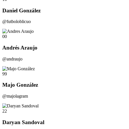
Daniel González
@futboloblicuo
00
Andrés Araujo
@andraujo
99
Majo González
@majolagram
22
Daryan Sandoval