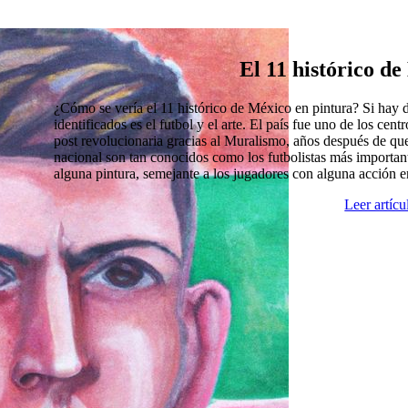
El 11 histórico d
¿Cómo se vería el 11 histórico de México en pintura? Si hay
identificados es el futbol y el arte. El país fue uno de los cen
post revolucionaria gracias al Muralismo, años después de que
nacional son tan conocidos como los futbolistas más import
alguna pintura, semejante a los jugadores con alguna acción 
Leer artíc