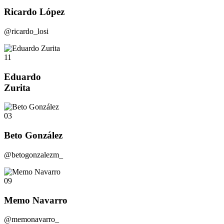
Ricardo López
@ricardo_losi
11
Eduardo
Zurita
03
Beto González
@betogonzalezm_
09
Memo Navarro
@memonavarro_