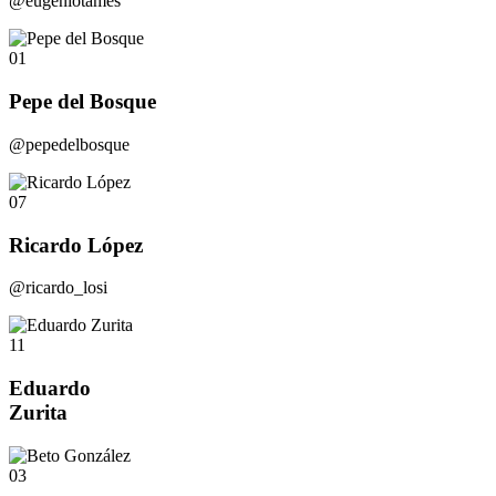
@eugeniotames
01
Pepe del Bosque
@pepedelbosque
07
Ricardo López
@ricardo_losi
11
Eduardo
Zurita
03