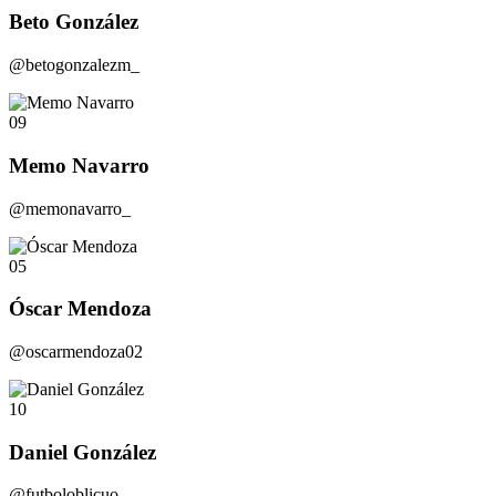
Beto González
@betogonzalezm_
09
Memo Navarro
@memonavarro_
05
Óscar Mendoza
@oscarmendoza02
10
Daniel González
@futboloblicuo