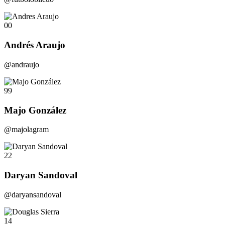
00
Andrés Araujo
@andraujo
99
Majo González
@majolagram
22
Daryan Sandoval
@daryansandoval
14