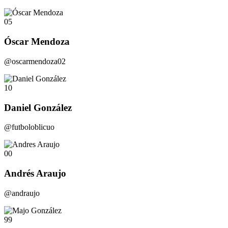
05
Óscar Mendoza
@oscarmendoza02
10
Daniel González
@futboloblicuo
00
Andrés Araujo
@andraujo
99