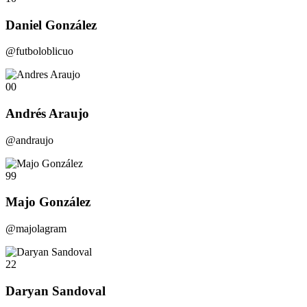
Daniel González
@futboloblicuo
00
Andrés Araujo
@andraujo
99
Majo González
@majolagram
22
Daryan Sandoval