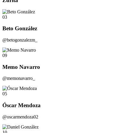
Zurita
03
Beto González
@betogonzalezm_
09
Memo Navarro
@memonavarro_
05
Óscar Mendoza
@oscarmendoza02
10