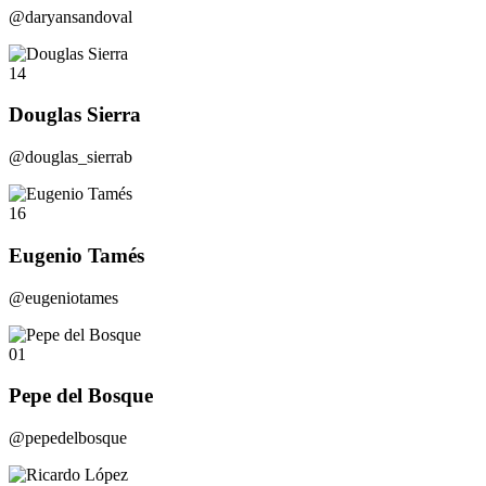
@daryansandoval
14
Douglas Sierra
@douglas_sierrab
16
Eugenio Tamés
@eugeniotames
01
Pepe del Bosque
@pepedelbosque