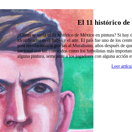
El 11 histórico d
¿Cómo se vería el 11 histórico de México en pintura? Si hay
identificados es el futbol y el arte. El país fue uno de los cen
post revolucionaria gracias al Muralismo, años después de que
nacional son tan conocidos como los futbolistas más import
alguna pintura, semejante a los jugadores con alguna acción 
Leer artíc