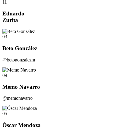
11
Eduardo
Zurita
03
Beto González
@betogonzalezm_
09
Memo Navarro
@memonavarro_
05
Óscar Mendoza