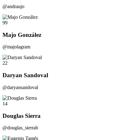
@andraujo
99
Majo González
@majolagram
22
Daryan Sandoval
@daryansandoval
14
Douglas Sierra
@douglas_sierrab