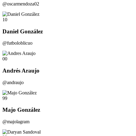
@oscarmendoza02
10
Daniel González
@futboloblicuo
00
Andrés Araujo
@andraujo
99
Majo González
@majolagram