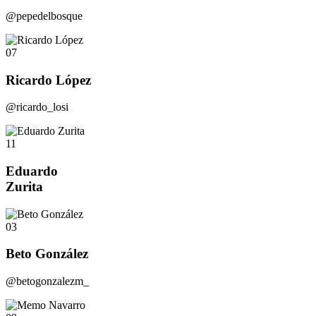
@pepedelbosque
07
Ricardo López
@ricardo_losi
11
Eduardo
Zurita
03
Beto González
@betogonzalezm_