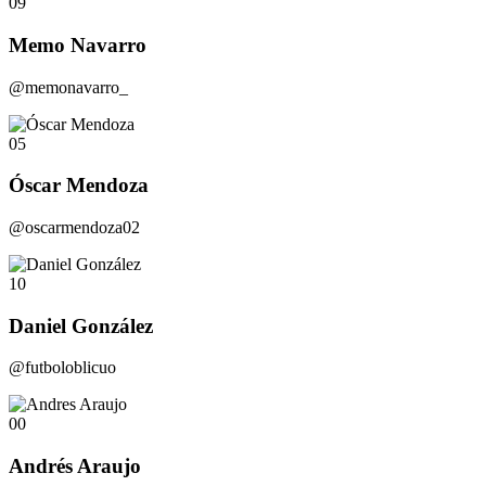
09
Memo Navarro
@memonavarro_
05
Óscar Mendoza
@oscarmendoza02
10
Daniel González
@futboloblicuo
00
Andrés Araujo