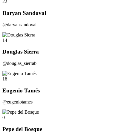
22
Daryan Sandoval
@daryansandoval
14
Douglas Sierra
@douglas_sierrab
16
Eugenio Tamés
@eugeniotames
01
Pepe del Bosque