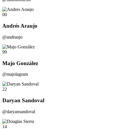
00
Andrés Araujo
@andraujo
99
Majo González
@majolagram
22
Daryan Sandoval
@daryansandoval
14