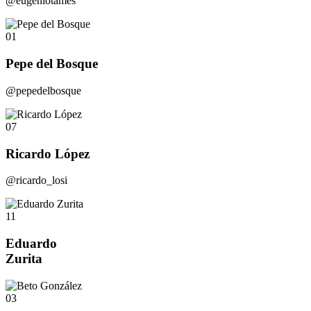
@eugeniotames
01
Pepe del Bosque
@pepedelbosque
07
Ricardo López
@ricardo_losi
11
Eduardo
Zurita
03