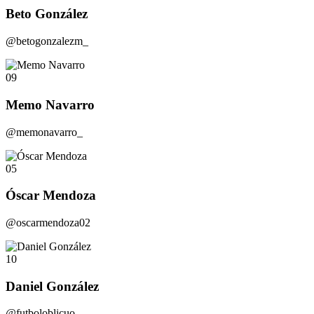
Beto González
@betogonzalezm_
09
Memo Navarro
@memonavarro_
05
Óscar Mendoza
@oscarmendoza02
10
Daniel González
@futboloblicuo