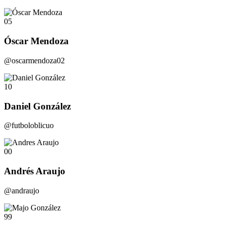
05
Óscar Mendoza
@oscarmendoza02
10
Daniel González
@futboloblicuo
00
Andrés Araujo
@andraujo
99