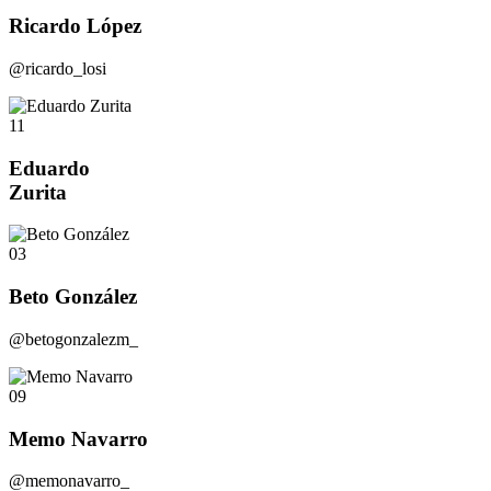
Ricardo López
@ricardo_losi
11
Eduardo
Zurita
03
Beto González
@betogonzalezm_
09
Memo Navarro
@memonavarro_