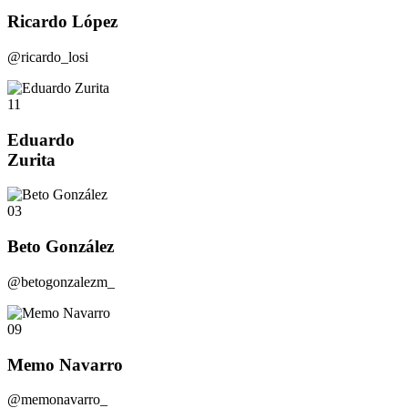
Ricardo López
@ricardo_losi
11
Eduardo
Zurita
03
Beto González
@betogonzalezm_
09
Memo Navarro
@memonavarro_