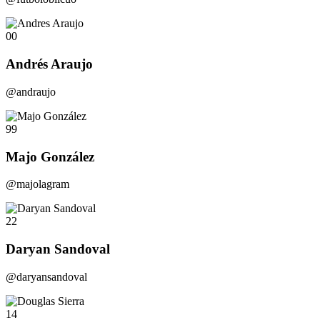
00
Andrés Araujo
@andraujo
99
Majo González
@majolagram
22
Daryan Sandoval
@daryansandoval
14