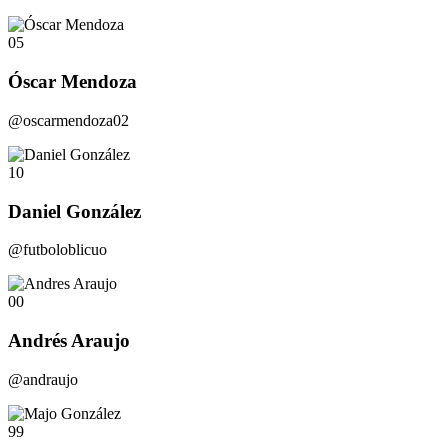
05
Óscar Mendoza
@oscarmendoza02
10
Daniel González
@futboloblicuo
00
Andrés Araujo
@andraujo
99