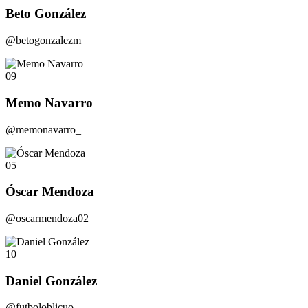
Beto González
@betogonzalezm_
09
Memo Navarro
@memonavarro_
05
Óscar Mendoza
@oscarmendoza02
10
Daniel González
@futboloblicuo