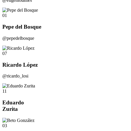
@eugeniotames
01
Pepe del Bosque
@pepedelbosque
07
Ricardo López
@ricardo_losi
11
Eduardo
Zurita
03