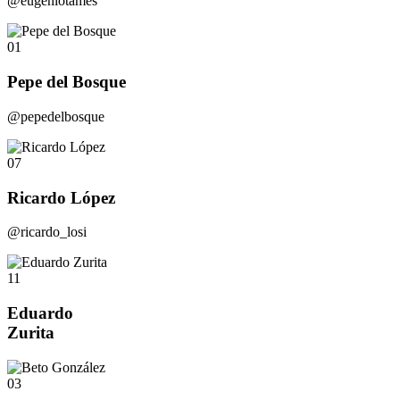
@eugeniotames
01
Pepe del Bosque
@pepedelbosque
07
Ricardo López
@ricardo_losi
11
Eduardo
Zurita
03