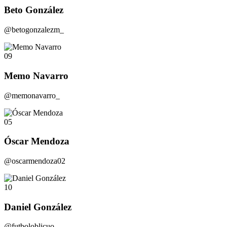
Beto González
@betogonzalezm_
09
Memo Navarro
@memonavarro_
05
Óscar Mendoza
@oscarmendoza02
10
Daniel González
@futboloblicuo