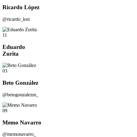
Ricardo López
@ricardo_losi
11
Eduardo
Zurita
03
Beto González
@betogonzalezm_
09
Memo Navarro
@memonavarro_