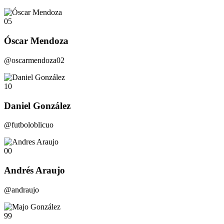
05
Óscar Mendoza
@oscarmendoza02
10
Daniel González
@futboloblicuo
00
Andrés Araujo
@andraujo
99