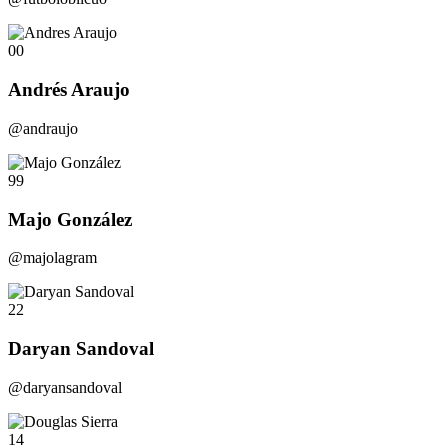
00
Andrés Araujo
@andraujo
99
Majo González
@majolagram
22
Daryan Sandoval
@daryansandoval
14