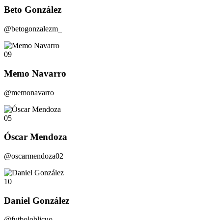
Beto González
@betogonzalezm_
09
Memo Navarro
@memonavarro_
05
Óscar Mendoza
@oscarmendoza02
10
Daniel González
@futboloblicuo