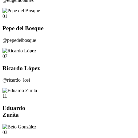
@eugeniotames
01
Pepe del Bosque
@pepedelbosque
07
Ricardo López
@ricardo_losi
11
Eduardo
Zurita
03