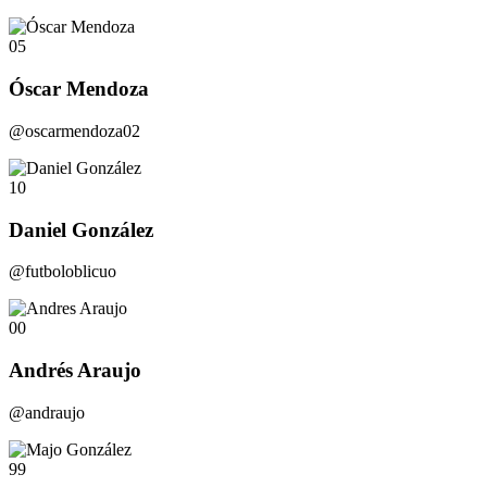
05
Óscar Mendoza
@oscarmendoza02
10
Daniel González
@futboloblicuo
00
Andrés Araujo
@andraujo
99