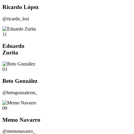
Ricardo López
@ricardo_losi
11
Eduardo
Zurita
03
Beto González
@betogonzalezm_
09
Memo Navarro
@memonavarro_