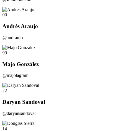
00
Andrés Araujo
@andraujo
99
Majo González
@majolagram
22
Daryan Sandoval
@daryansandoval
14