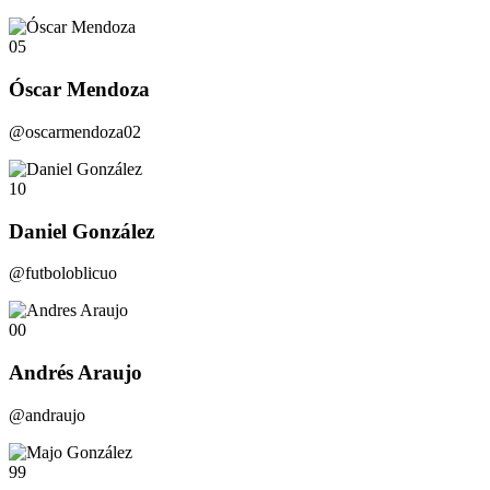
05
Óscar Mendoza
@oscarmendoza02
10
Daniel González
@futboloblicuo
00
Andrés Araujo
@andraujo
99