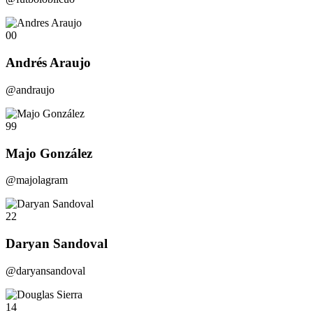
00
Andrés Araujo
@andraujo
99
Majo González
@majolagram
22
Daryan Sandoval
@daryansandoval
14