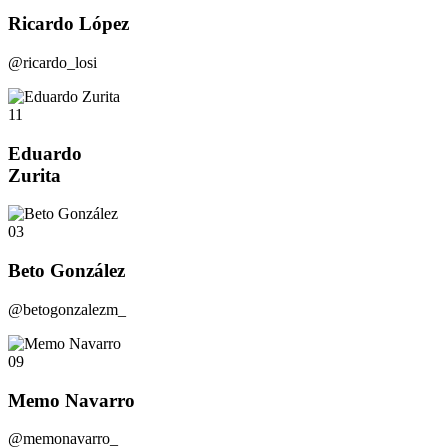
Ricardo López
@ricardo_losi
11
Eduardo
Zurita
03
Beto González
@betogonzalezm_
09
Memo Navarro
@memonavarro_