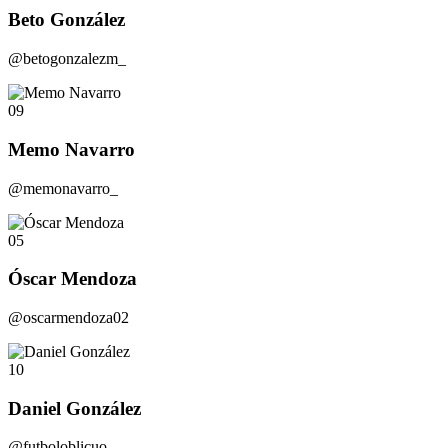
Beto González
@betogonzalezm_
09
Memo Navarro
@memonavarro_
05
Óscar Mendoza
@oscarmendoza02
10
Daniel González
@futboloblicuo