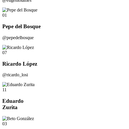
@eugeniotames
01
Pepe del Bosque
@pepedelbosque
07
Ricardo López
@ricardo_losi
11
Eduardo
Zurita
03