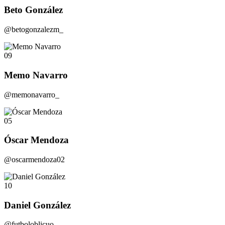
Beto González
@betogonzalezm_
09
Memo Navarro
@memonavarro_
05
Óscar Mendoza
@oscarmendoza02
10
Daniel González
@futboloblicuo