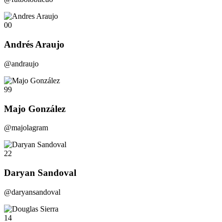
00
Andrés Araujo
@andraujo
99
Majo González
@majolagram
22
Daryan Sandoval
@daryansandoval
14