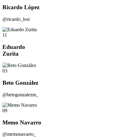
Ricardo López
@ricardo_losi
11
Eduardo
Zurita
03
Beto González
@betogonzalezm_
09
Memo Navarro
@memonavarro_