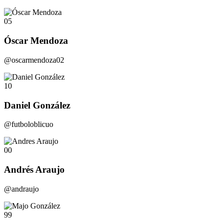
05
Óscar Mendoza
@oscarmendoza02
10
Daniel González
@futboloblicuo
00
Andrés Araujo
@andraujo
99