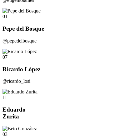
@eugeniotames
01
Pepe del Bosque
@pepedelbosque
07
Ricardo López
@ricardo_losi
11
Eduardo
Zurita
03