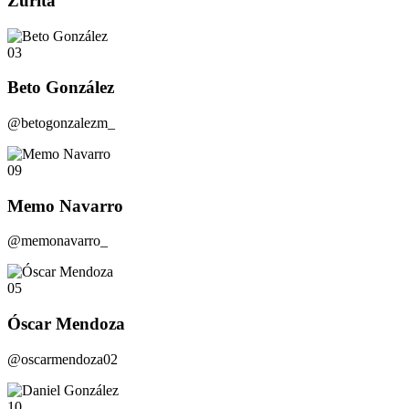
Zurita
03
Beto González
@betogonzalezm_
09
Memo Navarro
@memonavarro_
05
Óscar Mendoza
@oscarmendoza02
10