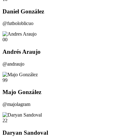
Daniel González
@futboloblicuo
00
Andrés Araujo
@andraujo
99
Majo González
@majolagram
22
Daryan Sandoval