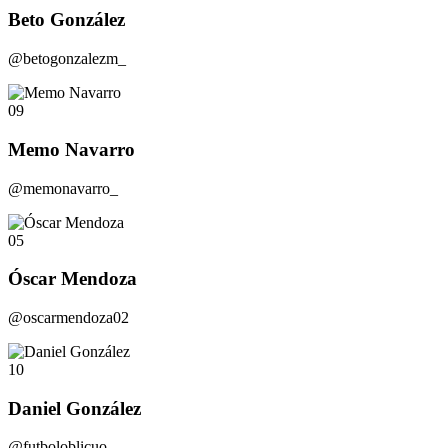
Beto González
@betogonzalezm_
09
Memo Navarro
@memonavarro_
05
Óscar Mendoza
@oscarmendoza02
10
Daniel González
@futboloblicuo