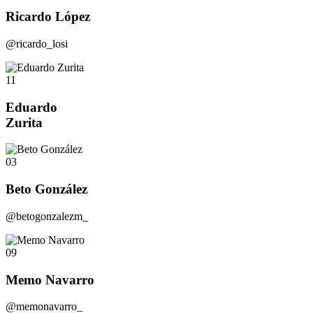
Ricardo López
@ricardo_losi
11
Eduardo
Zurita
03
Beto González
@betogonzalezm_
09
Memo Navarro
@memonavarro_