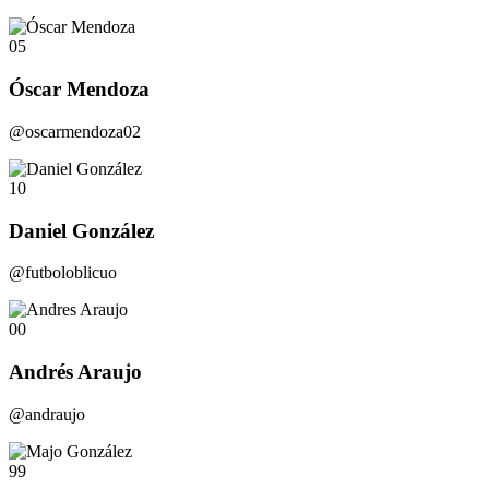
05
Óscar Mendoza
@oscarmendoza02
10
Daniel González
@futboloblicuo
00
Andrés Araujo
@andraujo
99