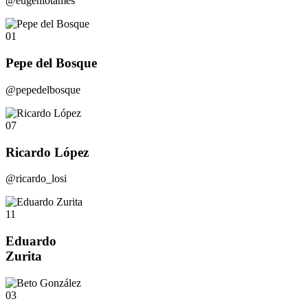
@eugeniotames
01
Pepe del Bosque
@pepedelbosque
07
Ricardo López
@ricardo_losi
11
Eduardo
Zurita
03