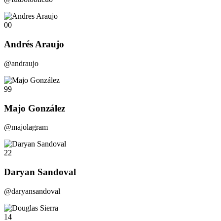
00
Andrés Araujo
@andraujo
99
Majo González
@majolagram
22
Daryan Sandoval
@daryansandoval
14