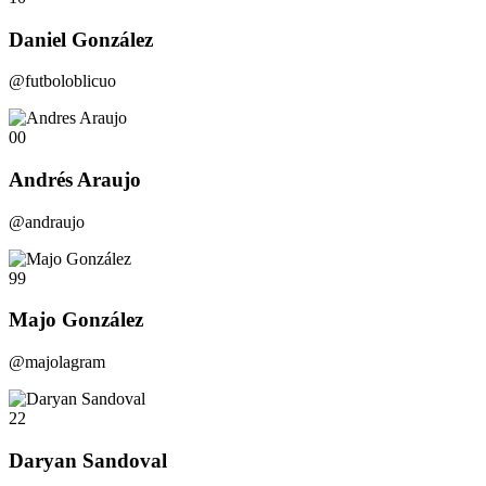
Daniel González
@futboloblicuo
00
Andrés Araujo
@andraujo
99
Majo González
@majolagram
22
Daryan Sandoval