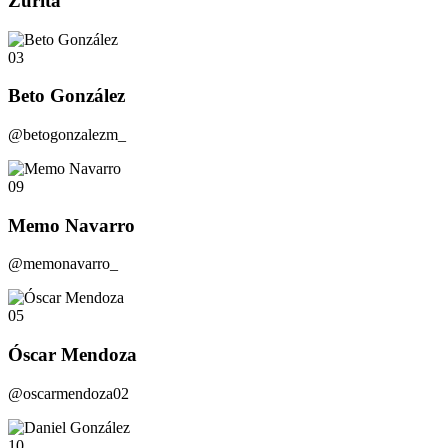
Zurita
03
Beto González
@betogonzalezm_
09
Memo Navarro
@memonavarro_
05
Óscar Mendoza
@oscarmendoza02
10