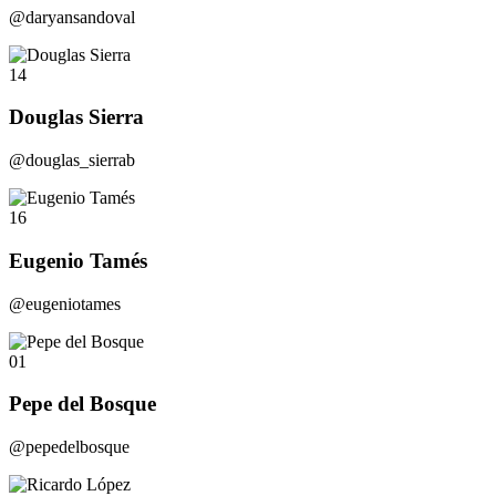
@daryansandoval
14
Douglas Sierra
@douglas_sierrab
16
Eugenio Tamés
@eugeniotames
01
Pepe del Bosque
@pepedelbosque