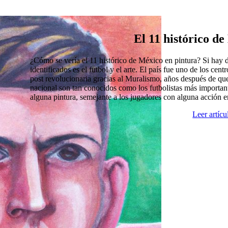
El 11 histórico d
¿Cómo se vería el 11 histórico de México en pintura? Si hay
identificados es el futbol y el arte. El país fue uno de los cen
post revolucionaria gracias al Muralismo, años después de que
nacional son tan conocidos como los futbolistas más import
alguna pintura, semejante a los jugadores con alguna acción 
Leer artíc