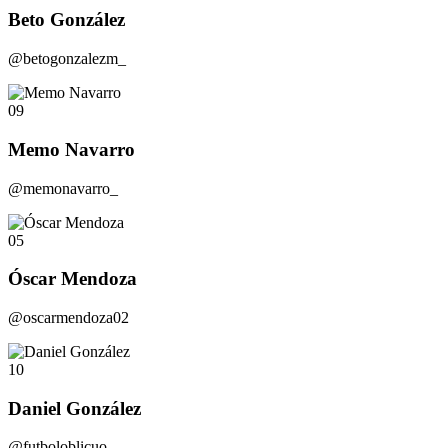
Beto González
@betogonzalezm_
09
Memo Navarro
@memonavarro_
05
Óscar Mendoza
@oscarmendoza02
10
Daniel González
@futboloblicuo