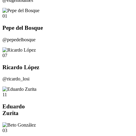
@eugeniotames
01
Pepe del Bosque
@pepedelbosque
07
Ricardo López
@ricardo_losi
11
Eduardo
Zurita
03