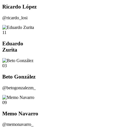
Ricardo López
@ricardo_losi
11
Eduardo
Zurita
03
Beto González
@betogonzalezm_
09
Memo Navarro
@memonavarro_