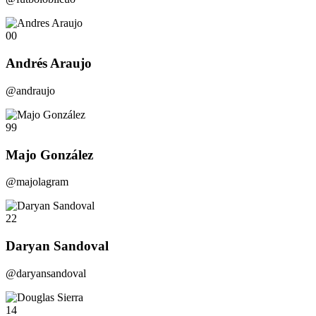
00
Andrés Araujo
@andraujo
99
Majo González
@majolagram
22
Daryan Sandoval
@daryansandoval
14