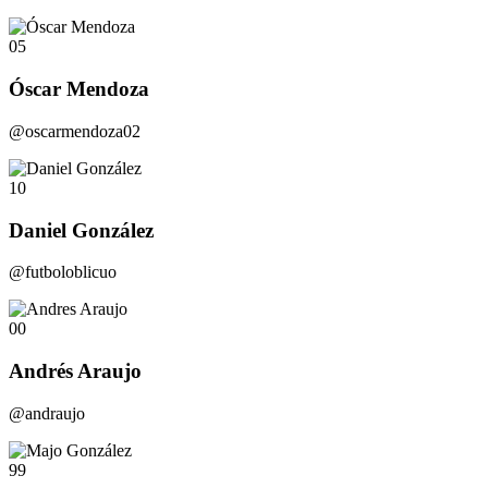
05
Óscar Mendoza
@oscarmendoza02
10
Daniel González
@futboloblicuo
00
Andrés Araujo
@andraujo
99