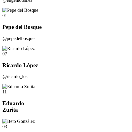
@eugeniotames
01
Pepe del Bosque
@pepedelbosque
07
Ricardo López
@ricardo_losi
11
Eduardo
Zurita
03