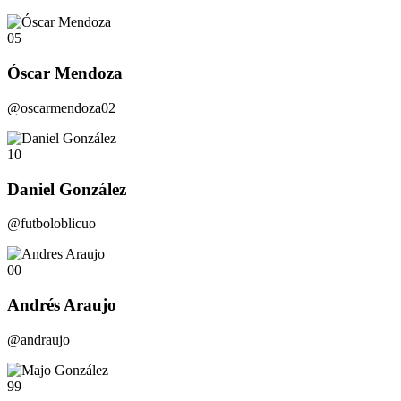
05
Óscar Mendoza
@oscarmendoza02
10
Daniel González
@futboloblicuo
00
Andrés Araujo
@andraujo
99