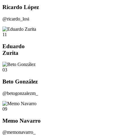
Ricardo López
@ricardo_losi
11
Eduardo
Zurita
03
Beto González
@betogonzalezm_
09
Memo Navarro
@memonavarro_