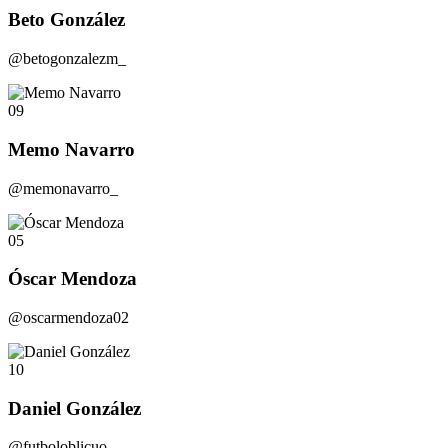
Beto González
@betogonzalezm_
09
Memo Navarro
@memonavarro_
05
Óscar Mendoza
@oscarmendoza02
10
Daniel González
@futboloblicuo