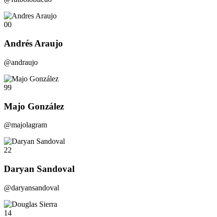
00
Andrés Araujo
@andraujo
99
Majo González
@majolagram
22
Daryan Sandoval
@daryansandoval
14