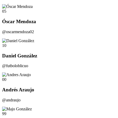
05
Óscar Mendoza
@oscarmendoza02
10
Daniel González
@futboloblicuo
00
Andrés Araujo
@andraujo
99