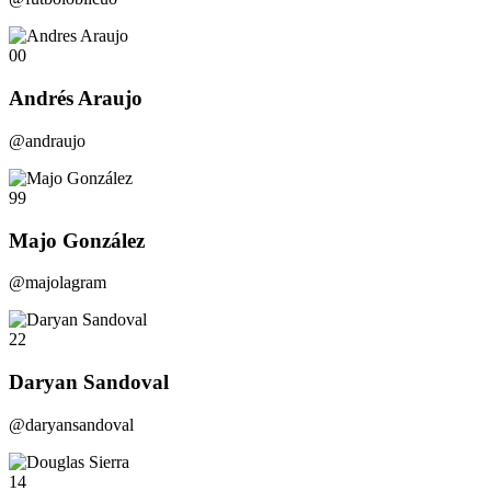
00
Andrés Araujo
@andraujo
99
Majo González
@majolagram
22
Daryan Sandoval
@daryansandoval
14