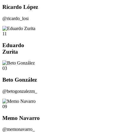
Ricardo López
@ricardo_losi
11
Eduardo
Zurita
03
Beto González
@betogonzalezm_
09
Memo Navarro
@memonavarro_