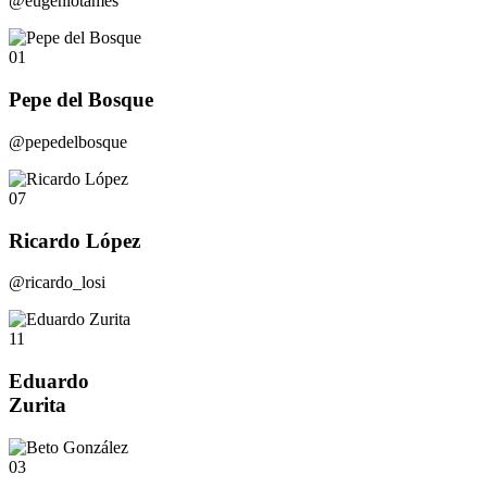
@eugeniotames
01
Pepe del Bosque
@pepedelbosque
07
Ricardo López
@ricardo_losi
11
Eduardo
Zurita
03