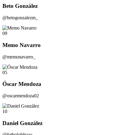
Beto González
@betogonzalezm_
09
Memo Navarro
@memonavarro_
05
Óscar Mendoza
@oscarmendoza02
10
Daniel González
@futboloblicuo