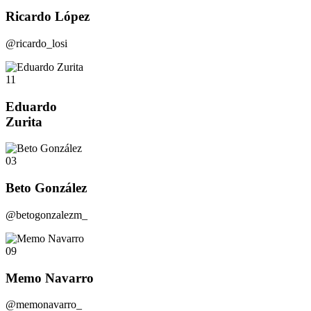
Ricardo López
@ricardo_losi
11
Eduardo
Zurita
03
Beto González
@betogonzalezm_
09
Memo Navarro
@memonavarro_