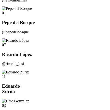
@eugeniotames
01
Pepe del Bosque
@pepedelbosque
07
Ricardo López
@ricardo_losi
11
Eduardo
Zurita
03