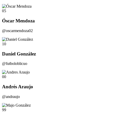
05
Óscar Mendoza
@oscarmendoza02
10
Daniel González
@futboloblicuo
00
Andrés Araujo
@andraujo
99