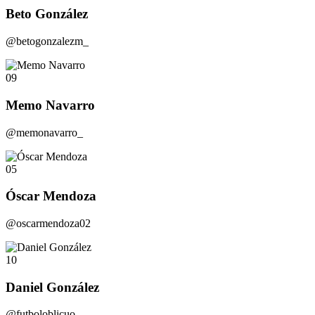
Beto González
@betogonzalezm_
09
Memo Navarro
@memonavarro_
05
Óscar Mendoza
@oscarmendoza02
10
Daniel González
@futboloblicuo