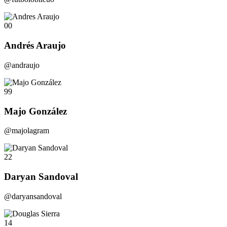
00
Andrés Araujo
@andraujo
99
Majo González
@majolagram
22
Daryan Sandoval
@daryansandoval
14