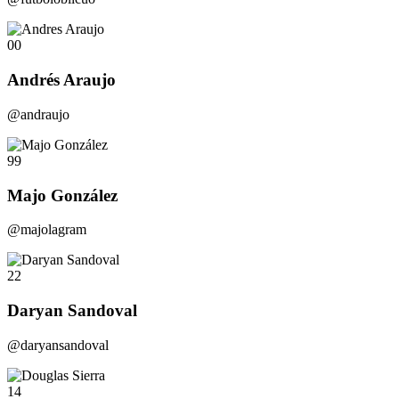
00
Andrés Araujo
@andraujo
99
Majo González
@majolagram
22
Daryan Sandoval
@daryansandoval
14