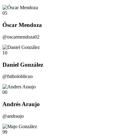
05
Óscar Mendoza
@oscarmendoza02
10
Daniel González
@futboloblicuo
00
Andrés Araujo
@andraujo
99