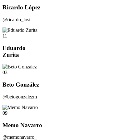
Ricardo López
@ricardo_losi
11
Eduardo
Zurita
03
Beto González
@betogonzalezm_
09
Memo Navarro
@memonavarro_