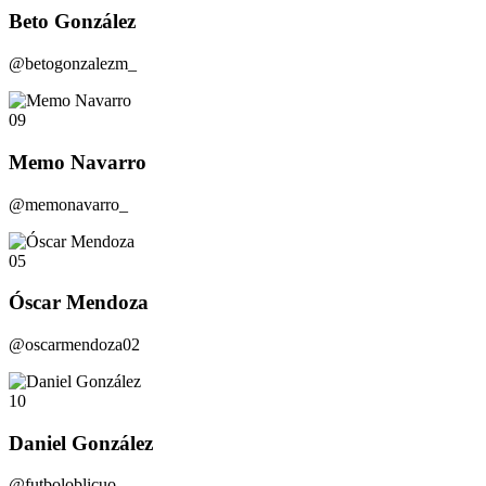
Beto González
@betogonzalezm_
09
Memo Navarro
@memonavarro_
05
Óscar Mendoza
@oscarmendoza02
10
Daniel González
@futboloblicuo