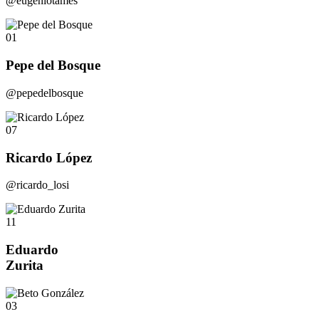
@eugeniotames
01
Pepe del Bosque
@pepedelbosque
07
Ricardo López
@ricardo_losi
11
Eduardo
Zurita
03