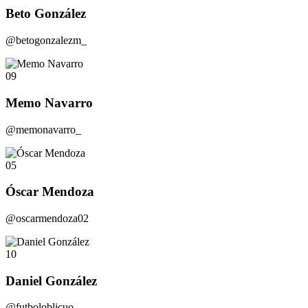
Beto González
@betogonzalezm_
09
Memo Navarro
@memonavarro_
05
Óscar Mendoza
@oscarmendoza02
10
Daniel González
@futboloblicuo