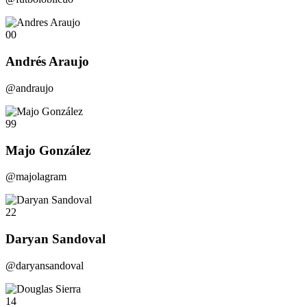
00
Andrés Araujo
@andraujo
99
Majo González
@majolagram
22
Daryan Sandoval
@daryansandoval
14