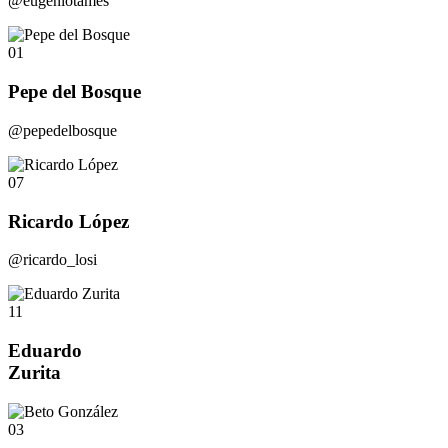
@eugeniotames
01
Pepe del Bosque
@pepedelbosque
07
Ricardo López
@ricardo_losi
11
Eduardo
Zurita
03