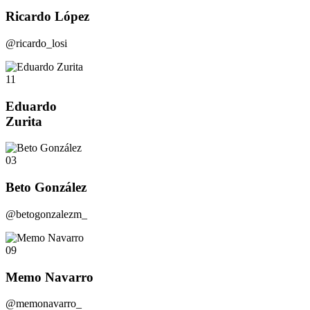
Ricardo López
@ricardo_losi
11
Eduardo
Zurita
03
Beto González
@betogonzalezm_
09
Memo Navarro
@memonavarro_