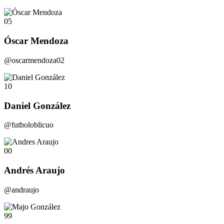
05
Óscar Mendoza
@oscarmendoza02
10
Daniel González
@futboloblicuo
00
Andrés Araujo
@andraujo
99