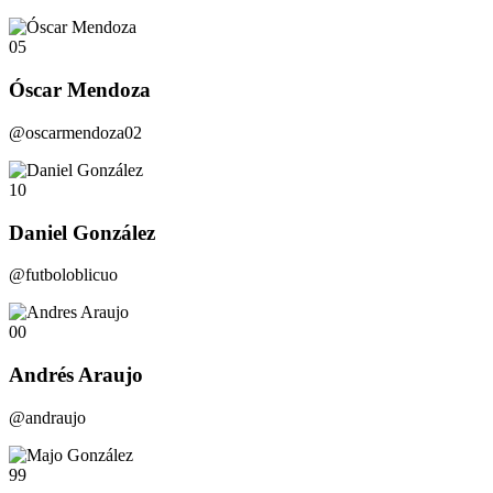
05
Óscar Mendoza
@oscarmendoza02
10
Daniel González
@futboloblicuo
00
Andrés Araujo
@andraujo
99