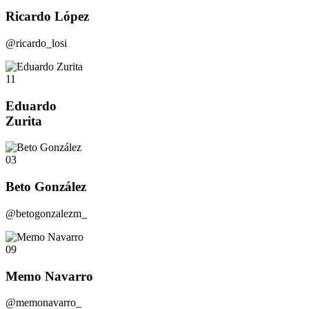
Ricardo López
@ricardo_losi
11
Eduardo
Zurita
03
Beto González
@betogonzalezm_
09
Memo Navarro
@memonavarro_