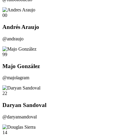
00
Andrés Araujo
@andraujo
99
Majo González
@majolagram
22
Daryan Sandoval
@daryansandoval
14