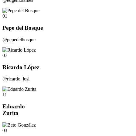
@eugeniotames
01
Pepe del Bosque
@pepedelbosque
07
Ricardo López
@ricardo_losi
11
Eduardo
Zurita
03