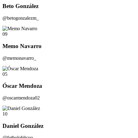
Beto González
@betogonzalezm_
09
Memo Navarro
@memonavarro_
05
Óscar Mendoza
@oscarmendoza02
10
Daniel González
@futboloblicuo