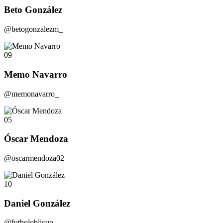
Beto González
@betogonzalezm_
09
Memo Navarro
@memonavarro_
05
Óscar Mendoza
@oscarmendoza02
10
Daniel González
@futboloblicuo