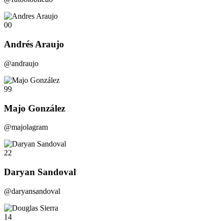
00
Andrés Araujo
@andraujo
99
Majo González
@majolagram
22
Daryan Sandoval
@daryansandoval
14