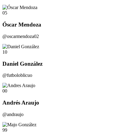
05
Óscar Mendoza
@oscarmendoza02
10
Daniel González
@futboloblicuo
00
Andrés Araujo
@andraujo
99