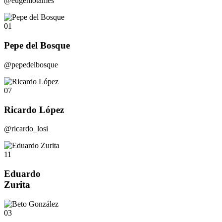
@eugeniotames
01
Pepe del Bosque
@pepedelbosque
07
Ricardo López
@ricardo_losi
11
Eduardo
Zurita
03