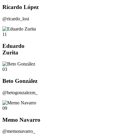
Ricardo López
@ricardo_losi
11
Eduardo
Zurita
03
Beto González
@betogonzalezm_
09
Memo Navarro
@memonavarro_