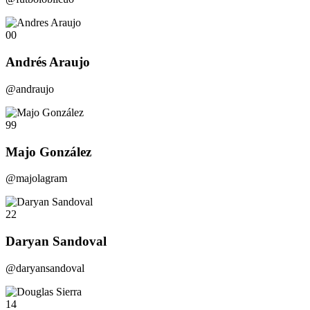
00
Andrés Araujo
@andraujo
99
Majo González
@majolagram
22
Daryan Sandoval
@daryansandoval
14