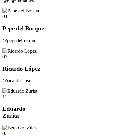
@eugeniotames
01
Pepe del Bosque
@pepedelbosque
07
Ricardo López
@ricardo_losi
11
Eduardo
Zurita
03