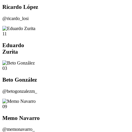
Ricardo López
@ricardo_losi
11
Eduardo
Zurita
03
Beto González
@betogonzalezm_
09
Memo Navarro
@memonavarro_