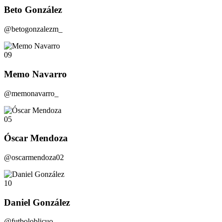
Beto González
@betogonzalezm_
09
Memo Navarro
@memonavarro_
05
Óscar Mendoza
@oscarmendoza02
10
Daniel González
@futboloblicuo