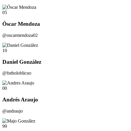
05
Óscar Mendoza
@oscarmendoza02
10
Daniel González
@futboloblicuo
00
Andrés Araujo
@andraujo
99