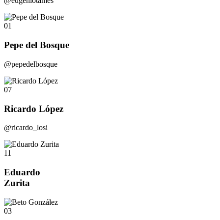
@eugeniotames
01
Pepe del Bosque
@pepedelbosque
07
Ricardo López
@ricardo_losi
11
Eduardo
Zurita
03