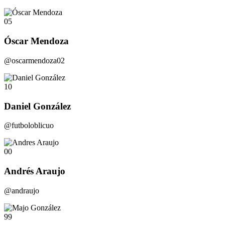
05
Óscar Mendoza
@oscarmendoza02
10
Daniel González
@futboloblicuo
00
Andrés Araujo
@andraujo
99