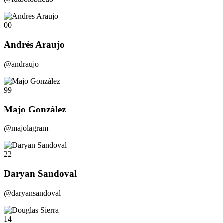
00
Andrés Araujo
@andraujo
99
Majo González
@majolagram
22
Daryan Sandoval
@daryansandoval
14