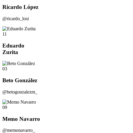
Ricardo López
@ricardo_losi
11
Eduardo
Zurita
03
Beto González
@betogonzalezm_
09
Memo Navarro
@memonavarro_