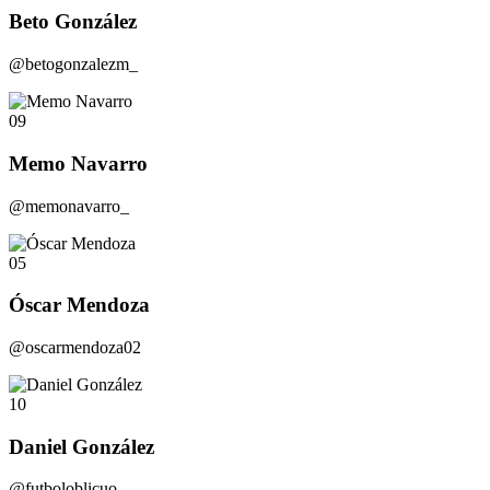
Beto González
@betogonzalezm_
09
Memo Navarro
@memonavarro_
05
Óscar Mendoza
@oscarmendoza02
10
Daniel González
@futboloblicuo