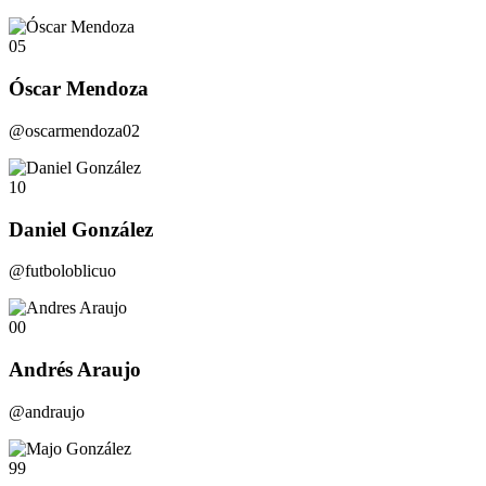
05
Óscar Mendoza
@oscarmendoza02
10
Daniel González
@futboloblicuo
00
Andrés Araujo
@andraujo
99