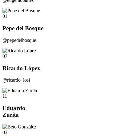
@eugeniotames
01
Pepe del Bosque
@pepedelbosque
07
Ricardo López
@ricardo_losi
11
Eduardo
Zurita
03