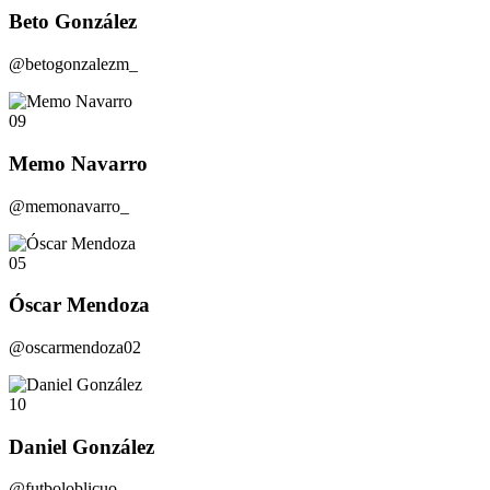
Beto González
@betogonzalezm_
09
Memo Navarro
@memonavarro_
05
Óscar Mendoza
@oscarmendoza02
10
Daniel González
@futboloblicuo