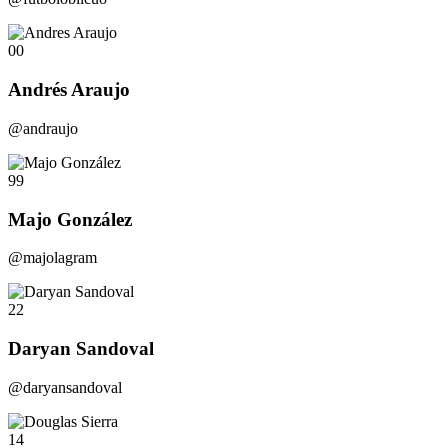
00
Andrés Araujo
@andraujo
99
Majo González
@majolagram
22
Daryan Sandoval
@daryansandoval
14