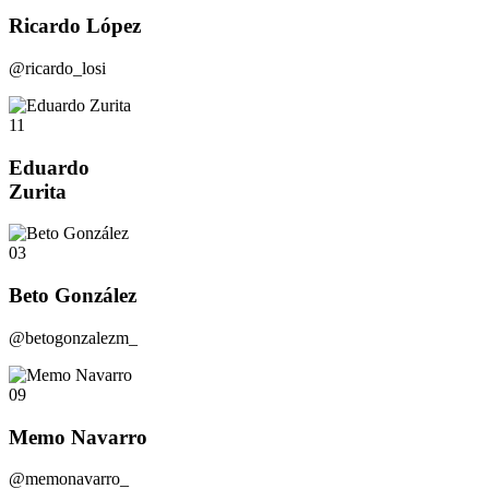
Ricardo López
@ricardo_losi
11
Eduardo
Zurita
03
Beto González
@betogonzalezm_
09
Memo Navarro
@memonavarro_