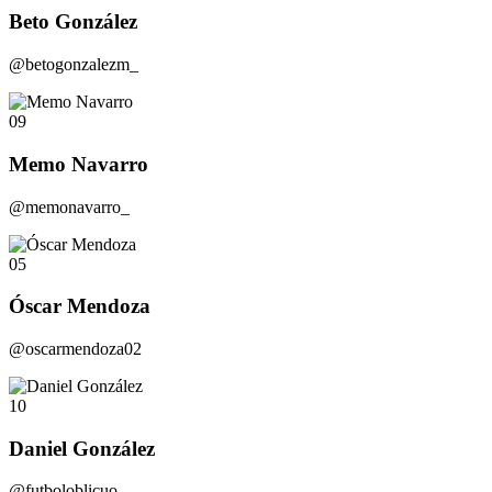
Beto González
@betogonzalezm_
09
Memo Navarro
@memonavarro_
05
Óscar Mendoza
@oscarmendoza02
10
Daniel González
@futboloblicuo