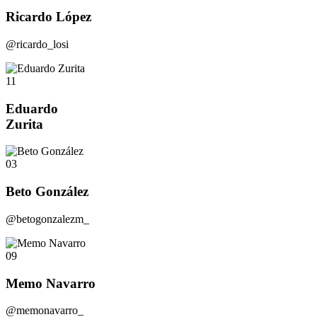
Ricardo López
@ricardo_losi
11
Eduardo
Zurita
03
Beto González
@betogonzalezm_
09
Memo Navarro
@memonavarro_