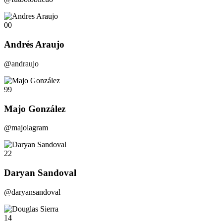
00
Andrés Araujo
@andraujo
99
Majo González
@majolagram
22
Daryan Sandoval
@daryansandoval
14