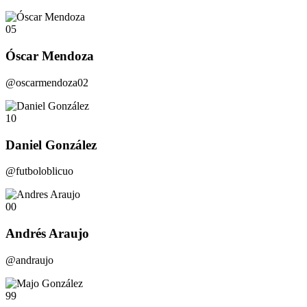
05
Óscar Mendoza
@oscarmendoza02
10
Daniel González
@futboloblicuo
00
Andrés Araujo
@andraujo
99