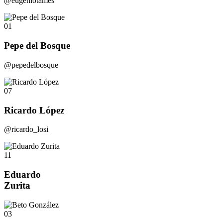
@eugeniotames
01
Pepe del Bosque
@pepedelbosque
07
Ricardo López
@ricardo_losi
11
Eduardo
Zurita
03