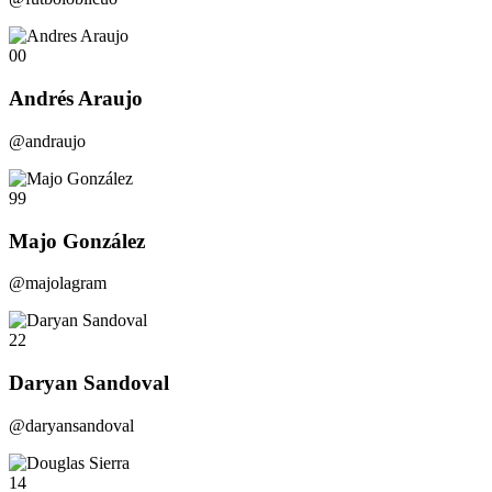
00
Andrés Araujo
@andraujo
99
Majo González
@majolagram
22
Daryan Sandoval
@daryansandoval
14