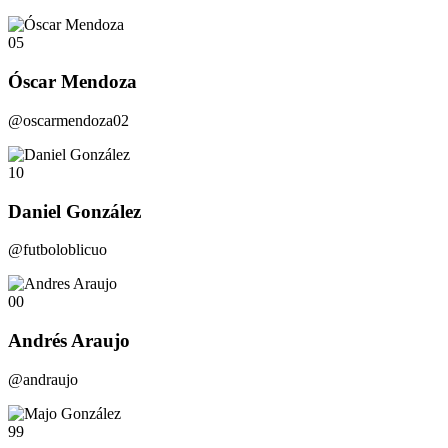
05
Óscar Mendoza
@oscarmendoza02
10
Daniel González
@futboloblicuo
00
Andrés Araujo
@andraujo
99