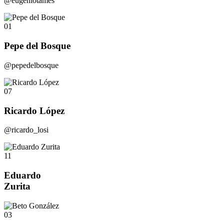
@eugeniotames
01
Pepe del Bosque
@pepedelbosque
07
Ricardo López
@ricardo_losi
11
Eduardo
Zurita
03