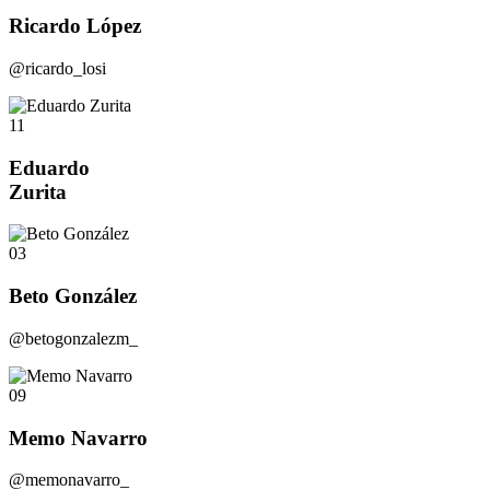
Ricardo López
@ricardo_losi
11
Eduardo
Zurita
03
Beto González
@betogonzalezm_
09
Memo Navarro
@memonavarro_