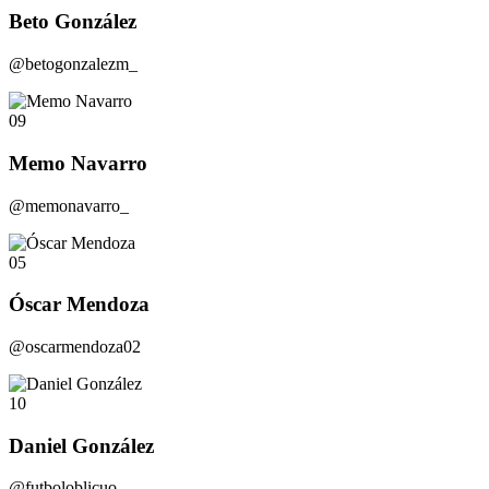
Beto González
@betogonzalezm_
09
Memo Navarro
@memonavarro_
05
Óscar Mendoza
@oscarmendoza02
10
Daniel González
@futboloblicuo